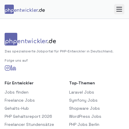
Zum Inhalt springen
php
entwickler
.de
Menü
php
entwickler
.de
Das spezialisierte Jobportal für PHP-Entwickler in Deutschland.
Folge uns auf
Für Entwickler
Top-Themen
Jobs finden
Laravel Jobs
Freelance Jobs
Symfony Jobs
Gehalts-Hub
Shopware Jobs
PHP Gehaltsreport 2026
WordPress Jobs
Freelancer Stundensätze
PHP Jobs Berlin