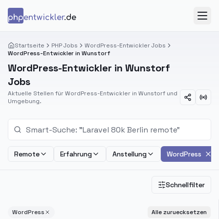
Zum Inhalt springen
php
entwickler
.de
Menü
Startseite
PHP Jobs
WordPress-Entwickler Jobs
WordPress-Entwickler in Wunstorf
WordPress-Entwickler in Wunstorf
Jobs
Aktuelle Stellen für WordPress-Entwickler in Wunstorf und
Umgebung.
Remote
Erfahrung
Anstellung
WordPress
Schnellfilter
WordPress
Alle zuruecksetzen