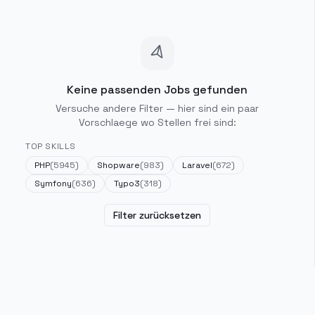
Keine passenden Jobs gefunden
Versuche andere Filter — hier sind ein paar
Vorschlaege wo Stellen frei sind:
TOP SKILLS
PHP
(
5945
)
Shopware
(
983
)
Laravel
(
672
)
Symfony
(
636
)
Typo3
(
318
)
Filter zurücksetzen