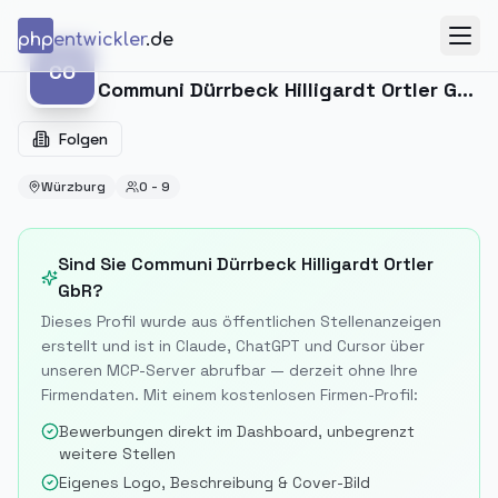
Zum Inhalt springen
php
entwickler
.de
Menü
CO
CO
Communi Dürrbeck Hilligardt Ortler GbR
Folgen
Würzburg
0 - 9
Sind Sie
Communi Dürrbeck Hilligardt Ortler
GbR
?
Dieses Profil wurde aus öffentlichen Stellenanzeigen
erstellt und ist in Claude, ChatGPT und Cursor über
unseren MCP-Server abrufbar — derzeit ohne Ihre
Firmendaten. Mit einem kostenlosen Firmen-Profil:
Bewerbungen direkt im Dashboard, unbegrenzt
weitere Stellen
Eigenes Logo, Beschreibung & Cover-Bild