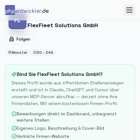
Zum Inhalt springen
php
entwickler
.de
Menü
FL
FL
FlexFleet Solutions GmbH
Folgen
Münster
50 - 249
Sind Sie
FlexFleet Solutions GmbH
?
Dieses Profil wurde aus öffentlichen Stellenanzeigen
erstellt und ist in Claude, ChatGPT und Cursor über
unseren MCP-Server abrufbar — derzeit ohne Ihre
Firmendaten. Mit einem kostenlosen Firmen-Profil:
Bewerbungen direkt im Dashboard, unbegrenzt
weitere Stellen
Eigenes Logo, Beschreibung & Cover-Bild
Verlinkte Firmen-Website