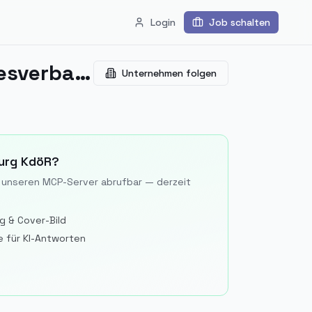
Login
Job schalten
Humanistischer Verband Deutschlands, Landesverband Berlin-Brandenburg KdöR
Unternehmen folgen
urg KdöR
?
er unseren MCP-Server abrufbar — derzeit
g & Cover-Bild
lle für KI-Antworten