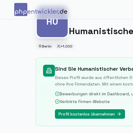
Zum Inhalt springen
php
entwickler
.de
HU
HU
Berlin
>1.000
Sind Sie
Humanistischer Verb
Dieses Profil wurde aus öffentlichen 
ohne Ihre Firmendaten. Mit einem koste
Bewerbungen direkt im Dashboard, 
Verlinkte Firmen-Website
Profil kostenlos übernehmen