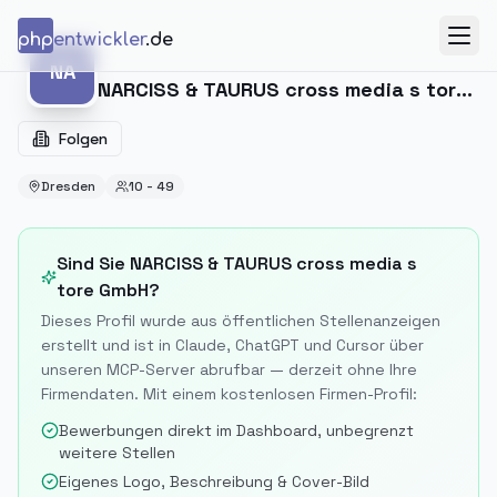
Zum Inhalt springen
php
entwickler
.de
Menü
NA
NA
NARCISS & TAURUS cross media s tore GmbH
Folgen
Dresden
10 - 49
Sind Sie
NARCISS & TAURUS cross media s
tore GmbH
?
Dieses Profil wurde aus öffentlichen Stellenanzeigen
erstellt und ist in Claude, ChatGPT und Cursor über
unseren MCP-Server abrufbar — derzeit ohne Ihre
Firmendaten. Mit einem kostenlosen Firmen-Profil:
Bewerbungen direkt im Dashboard, unbegrenzt
weitere Stellen
Eigenes Logo, Beschreibung & Cover-Bild