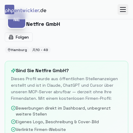
Zum Inhalt springen
php
entwickler
.de
Menü
NE
NE
Netfire GmbH
Folgen
Hamburg
10 - 49
Sind Sie
Netfire GmbH
?
Dieses Profil wurde aus öffentlichen Stellenanzeigen
erstellt und ist in Claude, ChatGPT und Cursor über
unseren MCP-Server abrufbar — derzeit ohne Ihre
Firmendaten. Mit einem kostenlosen Firmen-Profil:
Bewerbungen direkt im Dashboard, unbegrenzt
weitere Stellen
Eigenes Logo, Beschreibung & Cover-Bild
Verlinkte Firmen-Website