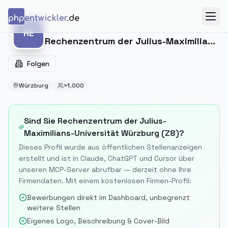
Zum Inhalt springen
php
entwickler
.de
Menü
RE
RE
Rechenzentrum der Julius-Maximilians-Universität Würzburg (Z8)
Folgen
Würzburg
>1.000
Sind Sie
Rechenzentrum der Julius-
Maximilians-Universität Würzburg (Z8)
?
Dieses Profil wurde aus öffentlichen Stellenanzeigen
erstellt und ist in Claude, ChatGPT und Cursor über
unseren MCP-Server abrufbar — derzeit ohne Ihre
Firmendaten. Mit einem kostenlosen Firmen-Profil:
Bewerbungen direkt im Dashboard, unbegrenzt
weitere Stellen
Eigenes Logo, Beschreibung & Cover-Bild