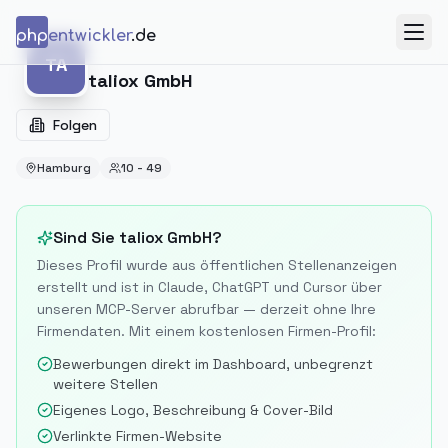
Zum Inhalt springen
php
entwickler
.de
Menü
TA
TA
taliox GmbH
Folgen
Hamburg
10 - 49
Sind Sie
taliox GmbH
?
Dieses Profil wurde aus öffentlichen Stellenanzeigen
erstellt und ist in Claude, ChatGPT und Cursor über
unseren MCP-Server abrufbar — derzeit ohne Ihre
Firmendaten. Mit einem kostenlosen Firmen-Profil:
Bewerbungen direkt im Dashboard, unbegrenzt
weitere Stellen
Eigenes Logo, Beschreibung & Cover-Bild
Verlinkte Firmen-Website