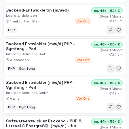
Backend-Entwickler:in (m/w/d)
ca. 48k - 62k €
Leerstandslotsen
vor 1 Monat
< 1 km
Frankfurt am Main
Vor Ort
PHP
Backend Entwickler (m/w/d) PHP -
ca. 48k - 60k €
Symfony - Perl
vor 1 Monat
Intercon Solutions GmbH
32 km
Wiesbaden
Vor Ort
PHP
Symfony
Backend Entwickler (m/w/d) PHP -
ca. 48k - 60k €
Symfony - Perl
vor 1 Monat
Intercon Solutions GmbH
32 km
Mainz
Vor Ort
PHP
Symfony
Softwareentwickler Backend - PHP 8,
ca. 44k - 56k €
Laravel & PostgreSQL (m/w/d) - für
vor 1 Monat