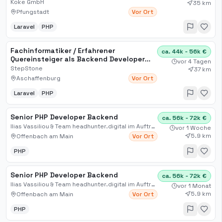
Laravel/PHP
Koke GmbH
35 km
Pfungstadt
Vor Ort
Laravel
PHP
Fachinformatiker / Erfahrener
ca. 44k - 56k €
Quereinsteiger als Backend Developer
vor 4 Tagen
(m/w/d) PHP (Laravel)
StepStone
37 km
Aschaffenburg
Vor Ort
Laravel
PHP
Senior PHP Developer Backend
ca. 56k - 72k €
Ilias Vassiliou & Team headhunter.digital im Auftrag
vor 1 Woche
5.9 km
Offenbach am Main
Vor Ort
PHP
Senior PHP Developer Backend
ca. 56k - 72k €
Ilias Vassiliou & Team headhunter.digital im Auftrag
vor 1 Monat
5.9 km
Offenbach am Main
Vor Ort
PHP