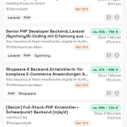
Idealerweise Laravel
Healthy Projects GmbH
27 km
Darmstadt
Vor Ort
Laravel
PHP
Senior PHP Developer Backend; Laravel​
ca. 60k - 76k €
/Symfony​/AI-Coding mit Erfahrung aus -
vor 1 Monat
Traffic Web
Ilias Vassiliou & Team headhunter.digital im Auftrag
5.9 km
Offenbach am Main
Vor Ort
Laravel
PHP
Symfony
Shopware 6 Backend-Entwickler:in für
ca. 47k - 59k €
komplexe E-Commerce Anwendungen &
vor 1 Monat
Online-Shop Infrastruktu[...]
Ilias Vassiliou & Team headhunter.digital im Auftrag
5.9 km
Offenbach am Main
Vor Ort
PHP
Shopware
(Senior) Full-Stack-PHP-Entwickler •
ca. 56k - 72k €
Schwerpunkt Backend (m/w/d)
vor 2 Wochen
camPoint AG
22 km
Seligenstadt
Vor Ort