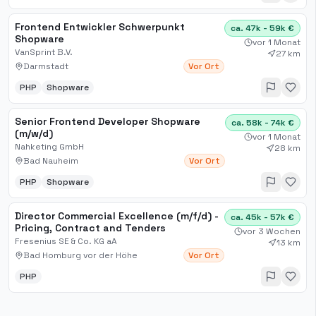
Frontend Entwickler Schwerpunkt
ca. 47k - 59k €
Shopware
vor 1 Monat
VanSprint B.V.
27 km
Darmstadt
Vor Ort
PHP
Shopware
Senior Frontend Developer Shopware
ca. 58k - 74k €
(m/w/d)
vor 1 Monat
Nahketing GmbH
28 km
Bad Nauheim
Vor Ort
PHP
Shopware
Director Commercial Excellence (m/f/d) -
ca. 45k - 57k €
Pricing, Contract and Tenders
vor 3 Wochen
Fresenius SE & Co. KG aA
13 km
Bad Homburg vor der Höhe
Vor Ort
PHP