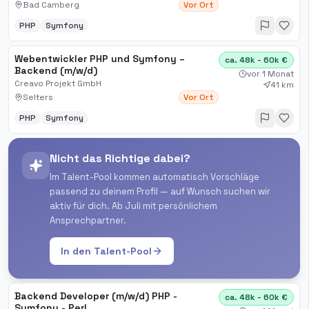
Bad Camberg
Vor Ort
PHP
Symfony
Webentwickler PHP und Symfony –
ca. 48k - 60k €
Backend (m/w/d)
vor 1 Monat
Creavo Projekt GmbH
41 km
Selters
Vor Ort
PHP
Symfony
Nicht das Richtige dabei?
Im Talent-Pool kommen automatisch Vorschläge
passend zu deinem Profil — auf Wunsch suchen wir
aktiv für dich. Ab Juli mit persönlichem
Ansprechpartner.
In den Talent-Pool
Backend Developer (m/w/d) PHP -
ca. 48k - 60k €
Symfony - Perl