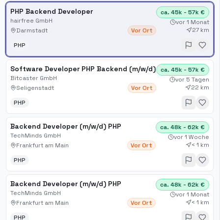
PHP Backend Developer
ca. 45k - 57k €
hairfree GmbH
vor 1 Monat
27 km
Darmstadt
Vor Ort
PHP
Software Developer PHP Backend (m/w/d)
ca. 45k - 57k €
Bitcaster GmbH
vor 5 Tagen
22 km
Seligenstadt
Vor Ort
PHP
Backend Developer (m/w/d) PHP
ca. 48k - 62k €
TechMinds GmbH
vor 1 Woche
< 1 km
Frankfurt am Main
Vor Ort
PHP
Backend Developer (m/w/d) PHP
ca. 48k - 62k €
TechMinds GmbH
vor 1 Monat
< 1 km
Frankfurt am Main
Vor Ort
PHP