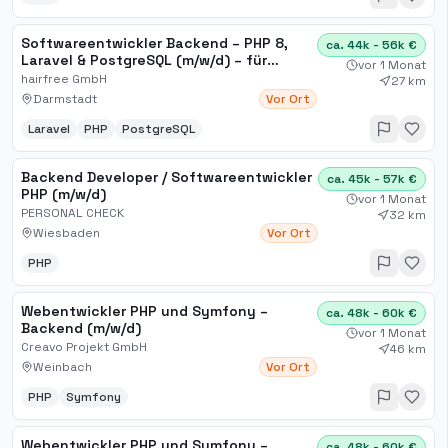
Softwareentwickler Backend – PHP 8,
ca. 44k - 56k €
Laravel & PostgreSQL (m/w/d) – für
vor 1 Monat
moderne Webentwicklung mit
hairfree GmbH
27 km
Umsetzungsstärke
Darmstadt
Vor Ort
Laravel
PHP
PostgreSQL
Backend Developer / Softwareentwickler
ca. 45k - 57k €
PHP (m/w/d)
vor 1 Monat
PERSONAL CHECK
32 km
Wiesbaden
Vor Ort
PHP
Webentwickler PHP und Symfony –
ca. 48k - 60k €
Backend (m/w/d)
vor 1 Monat
Creavo Projekt GmbH
46 km
Weinbach
Vor Ort
PHP
Symfony
Webentwickler PHP und Symfony –
ca. 48k - 60k €