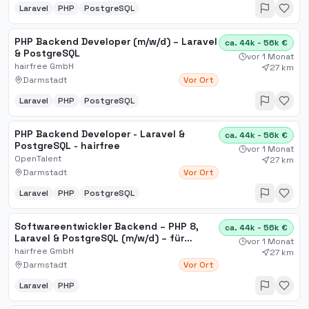
Laravel
PHP
PostgreSQL
PHP Backend Developer (m/w/d) – Laravel
ca. 44k - 56k €
& PostgreSQL
vor 1 Monat
hairfree GmbH
27 km
Darmstadt
Vor Ort
Laravel
PHP
PostgreSQL
PHP Backend Developer - Laravel &
ca. 44k - 56k €
PostgreSQL - hairfree
vor 1 Monat
OpenTalent
27 km
Darmstadt
Vor Ort
Laravel
PHP
PostgreSQL
Softwareentwickler Backend – PHP 8,
ca. 44k - 56k €
Laravel & PostgreSQL (m/w/d) – für
vor 1 Monat
moderne Webentwicklung m[...]
hairfree GmbH
27 km
Darmstadt
Vor Ort
Laravel
PHP