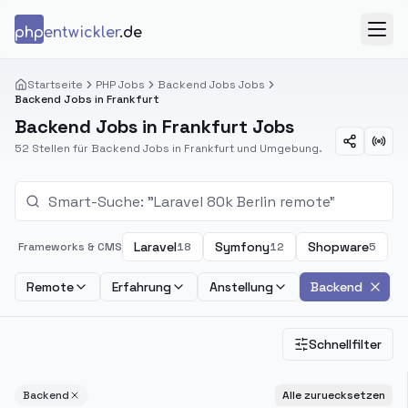
Zum Inhalt springen
php
entwickler
.de
Menü
Startseite
PHP Jobs
Backend Jobs Jobs
Backend Jobs in Frankfurt
Backend Jobs in Frankfurt Jobs
52 Stellen für Backend Jobs in Frankfurt und Umgebung.
Laravel
Symfony
Shopware
Frameworks & CMS
18
12
5
Remote
Erfahrung
Anstellung
Backend
Schnellfilter
Backend
Alle zuruecksetzen