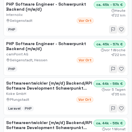
PHP Software Engineer - Schwerpunkt
ca. 45k - 57k €
Backend (m/w/d)
Heute
Internolix
22 km
Seligenstadt
Vor Ort
PHP
PHP Software Engineer - Schwerpunkt
ca. 45k - 57k €
Backend (m/w/d)
vor 1 Woche
camPoint AG
22 km
Seligenstadt, Hessen
Vor Ort
PHP
Softwareentwickler (m/w/d) Backend/API
ca. 44k - 56k €
Software Development Schwerpunkt
vor 5 Tagen
Laravel/PHP
Koke GmbH
35 km
Pfungstadt
Vor Ort
Laravel
PHP
Softwareentwickler (m/w/d) Backend/API
ca. 44k - 56k €
Software Development Schwerpunkt
vor 1 Monat