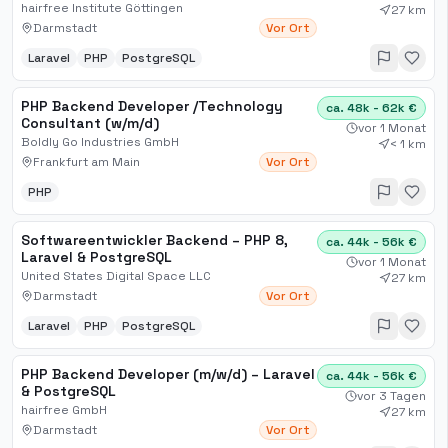
moderne Webentwicklung mit
hairfree Institute Göttingen
27 km
Umsetzungsstärke
Darmstadt
Vor Ort
Laravel
PHP
PostgreSQL
PHP Backend Developer /Technology
ca. 48k - 62k €
Consultant (w/m/d)
vor 1 Monat
Boldly Go Industries GmbH
< 1 km
Frankfurt am Main
Vor Ort
PHP
Softwareentwickler Backend – PHP 8,
ca. 44k - 56k €
Laravel & PostgreSQL
vor 1 Monat
United States Digital Space LLC
27 km
Darmstadt
Vor Ort
Laravel
PHP
PostgreSQL
PHP Backend Developer (m/w/d) – Laravel
ca. 44k - 56k €
& PostgreSQL
vor 3 Tagen
hairfree GmbH
27 km
Darmstadt
Vor Ort