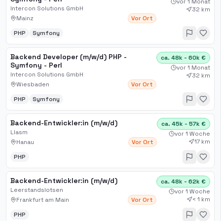
vor 1 Monat
Intercon Solutions GmbH
32 km
Mainz
Vor Ort
PHP
Symfony
Backend Developer (m/w/d) PHP -
ca. 48k - 60k €
Symfony - Perl
vor 1 Monat
Intercon Solutions GmbH
32 km
Wiesbaden
Vor Ort
PHP
Symfony
Backend-Entwickler:in (m/w/d)
ca. 45k - 57k €
Llasm
vor 1 Woche
17 km
Hanau
Vor Ort
PHP
Backend-Entwickler:in (m/w/d)
ca. 48k - 62k €
Leerstandslotsen
vor 1 Woche
< 1 km
Frankfurt am Main
Vor Ort
PHP