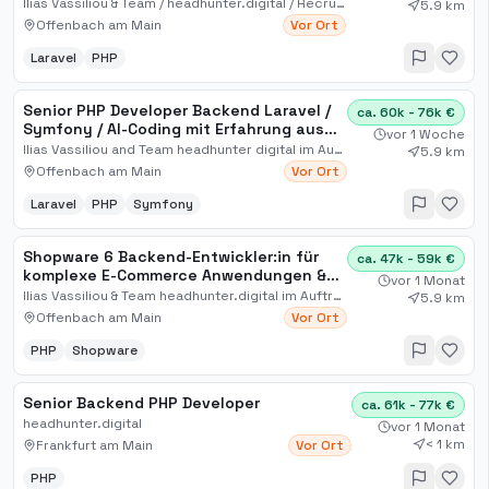
Websites. Baue eine hochskalierte E-
Ilias Vassiliou & Team / headhunter.digital / Recruiting für Digital, Sales, IT, KI, Automation
5.9 km
Commerce-Plattform im Sachwert- &
Offenbach am Main
Vor Ort
Finanzhandel. *
Laravel
PHP
Senior PHP Developer Backend Laravel /
ca. 60k - 76k €
Symfony / AI-Coding mit Erfahrung aus
vor 1 Woche
High-Traffic Web
Ilias Vassiliou and Team headhunter digital im Auftrag
5.9 km
Offenbach am Main
Vor Ort
Laravel
PHP
Symfony
Shopware 6 Backend-Entwickler:in für
ca. 47k - 59k €
komplexe E-Commerce Anwendungen &
vor 1 Monat
Online-Shop Infrastrukturen / Region
Ilias Vassiliou & Team headhunter.digital im Auftrag
5.9 km
Rhein-Main o. Düsseldorf o. Remote (D)
Offenbach am Main
Vor Ort
PHP
Shopware
Senior Backend PHP Developer
ca. 61k - 77k €
headhunter.digital
vor 1 Monat
< 1 km
Frankfurt am Main
Vor Ort
PHP