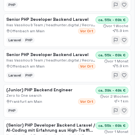
PHP
Senior PHP Developer Backend Laravel
ca. 55k - 69k €
Ilias Vassiliou & Team / headhunter.digital / Recruiting für Digital, Sales, IT, KI, Automation
vor 1 Woche
5.9 km
Offenbach am Main
Vor Ort
Laravel
PHP
Senior PHP Developer Backend Laravel
ca. 55k - 69k €
Ilias Vassiliou & Team / headhunter.digital / Recruiting für Digital, Sales, IT, KI, Automation
vor 1 Monat
5.9 km
Offenbach am Main
Vor Ort
Laravel
PHP
(Junior) PHP Backend Engineer
ca. 39k - 49k €
Zero to One search
vor 2 Wochen
< 1 km
Frankfurt am Main
Vor Ort
PHP
(Senior) PHP Developer Backend Laravel /
ca. 55k - 69k €
AI-Coding mit Erfahrung aus High-Traffic
vor 1 Monat