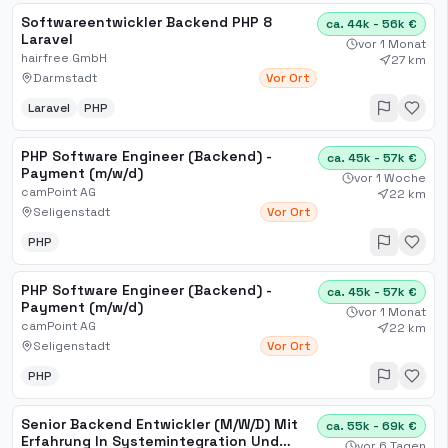
Softwareentwickler Backend PHP 8
ca. 44k - 56k €
Laravel
vor 1 Monat
hairfree GmbH
27 km
Darmstadt
Vor Ort
Laravel
PHP
PHP Software Engineer (Backend) -
ca. 45k - 57k €
Payment (m/w/d)
vor 1 Woche
camPoint AG
22 km
Seligenstadt
Vor Ort
PHP
PHP Software Engineer (Backend) -
ca. 45k - 57k €
Payment (m/w/d)
vor 1 Monat
camPoint AG
22 km
Seligenstadt
Vor Ort
PHP
Senior Backend Entwickler (M/W/D) Mit
ca. 55k - 69k €
Erfahrung In Systemintegration Und
vor 6 Tagen