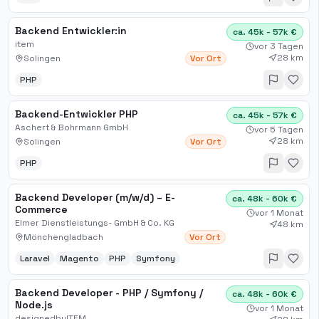
Backend Entwickler:in
ca. 45k - 57k €
item
vor 3 Tagen
28 km
Solingen
Vor Ort
PHP
Backend-Entwickler PHP
ca. 45k - 57k €
Aschert & Bohrmann GmbH
vor 5 Tagen
28 km
Solingen
Vor Ort
PHP
Backend Developer (m/w/d) – E-
ca. 48k - 60k €
Commerce
vor 1 Monat
Elmer Dienstleistungs- GmbH & Co. KG
48 km
Mönchengladbach
Vor Ort
Laravel
Magento
PHP
Symfony
Backend Developer - PHP / Symfony /
ca. 48k - 60k €
Node.js
vor 1 Monat
designedbyITEM