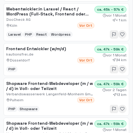
Webentwickler:in Laravel / React /
ca. 45k - 57k €
WordPress (Full-Stack, Frontend oder
vor 1 Monat
Backend) (m/w/d)
DocCheck AG
< 1 km
Köln
Vor Ort
Laravel
PHP
React
Wordpress
Frontend Entwickler (w/m/d)
ca. 47k - 59k €
kautionsfrei.de
vor 1 Monat
34 km
Düsseldorf
Vor Ort
PHP
Shopware Frontend-Webdeveloper (m / w
ca. 47k - 59k €
/ d) in Voll- oder Teilzeit
vor 2 Tagen
Verbandswasserwerk Langenfeld-Monheim GmbH & Co
13 km
Pulheim
Vor Ort
PHP
Shopware
Shopware Frontend-Webdeveloper (m / w
ca. 47k - 59k €
/ d) in Voll- oder Teilzeit
vor 1 Monat