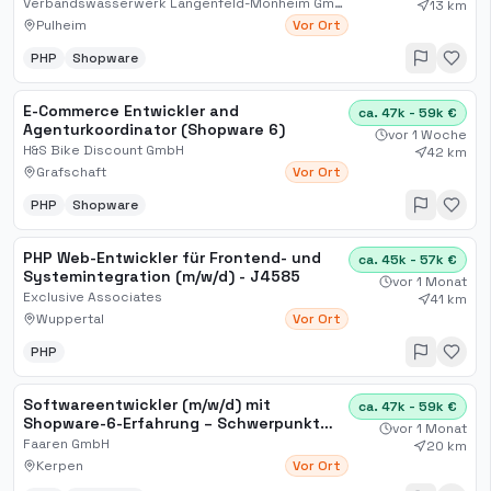
Verbandswasserwerk Langenfeld-Monheim GmbH & Co
13 km
Pulheim
Vor Ort
PHP
Shopware
E-Commerce Entwickler and
ca. 47k - 59k €
Agenturkoordinator (Shopware 6)
vor 1 Woche
H&S Bike Discount GmbH
42 km
Grafschaft
Vor Ort
PHP
Shopware
PHP Web-Entwickler für Frontend- und
ca. 45k - 57k €
Systemintegration (m/w/d) - J4585
vor 1 Monat
Exclusive Associates
41 km
Wuppertal
Vor Ort
PHP
Softwareentwickler (m/w/d) mit
ca. 47k - 59k €
Shopware-6-Erfahrung – Schwerpunkt
vor 1 Monat
Frontend-Entwicklung
Faaren GmbH
20 km
Kerpen
Vor Ort