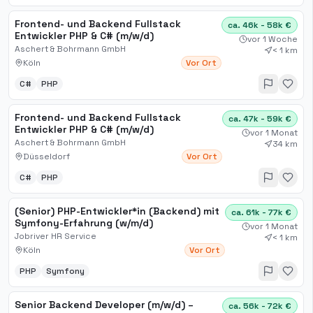
Frontend- und Backend Fullstack
ca. 46k - 58k €
Entwickler PHP & C# (m/w/d)
vor 1 Woche
Aschert & Bohrmann GmbH
< 1 km
Köln
Vor Ort
C#
PHP
Frontend- und Backend Fullstack
ca. 47k - 59k €
Entwickler PHP & C# (m/w/d)
vor 1 Monat
Aschert & Bohrmann GmbH
34 km
Düsseldorf
Vor Ort
C#
PHP
(Senior) PHP-Entwickler*in (Backend) mit
ca. 61k - 77k €
Symfony-Erfahrung (w/m/d)
vor 1 Monat
Jobriver HR Service
< 1 km
Köln
Vor Ort
PHP
Symfony
Senior Backend Developer (m/w/d) –
ca. 56k - 72k €