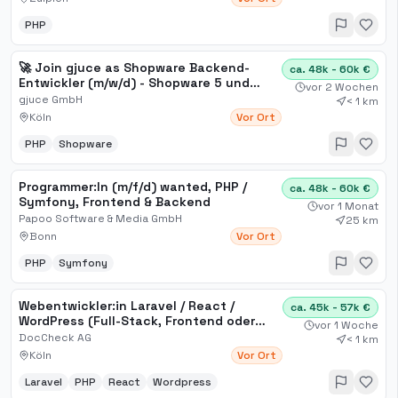
PHP
🚀 Join gjuce as Shopware Backend-
ca. 48k - 60k €
Entwickler (m/w/d) - Shopware 5 und
vor 2 Wochen
Shopware 6 – Standort Ehrenfeld
gjuce GmbH
< 1 km
Köln
Vor Ort
PHP
Shopware
Programmer:In (m/f/d) wanted, PHP /
ca. 48k - 60k €
Symfony, Frontend & Backend
vor 1 Monat
Papoo Software & Media GmbH
25 km
Bonn
Vor Ort
PHP
Symfony
Webentwickler:in Laravel / React /
ca. 45k - 57k €
WordPress (Full-Stack, Frontend oder
vor 1 Woche
Backend) (m/w/d)
DocCheck AG
< 1 km
Köln
Vor Ort
Laravel
PHP
React
Wordpress