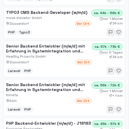
TYPO3 CMS Backend-Developer (w/m/d)
ca. 44k - 56k €
move elevator GmbH
vor 1 Monat
34 km
Düsseldorf
Vor Ort
PHP
Typo3
Senior Backend Entwickler (m/w/d) mit
ca. 57k - 73k €
Erfahrung in Systemintegration und
vor 6 Tagen
idealerweise Laravel
Healthy Projects GmbH
34 km
Düsseldorf
Vor Ort
Laravel
PHP
Senior Backend Entwickler (m/w/d) mit
ca. 56k - 72k €
Erfahrung in Systemintegration und
vor 1 Monat
idealerweise Laravel
Kimeta
< 1 km
Köln
Vor Ort
Laravel
PHP
PHP Backend-Entwickler (m/w/d) - J18183
ca. 45k - 57k €
Exclusive Associates