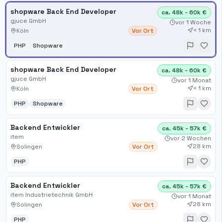
shopware Back End Developer
ca. 48k - 60k €
gjuce GmbH
vor 1 Woche
< 1 km
Köln
Vor Ort
PHP
Shopware
shopware Back End Developer
ca. 48k - 60k €
gjuce GmbH
vor 1 Monat
< 1 km
Köln
Vor Ort
PHP
Shopware
Backend Entwickler
ca. 45k - 57k €
item
vor 2 Wochen
28 km
Solingen
Vor Ort
PHP
Backend Entwickler
ca. 45k - 57k €
item Industrietechnik GmbH
vor 1 Monat
28 km
Solingen
Vor Ort
PHP