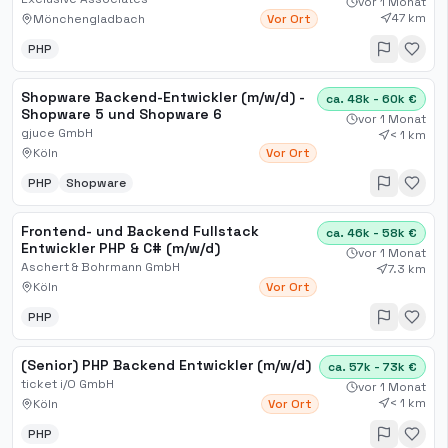
vor 1 Monat
47 km
Mönchengladbach
Vor Ort
PHP
Shopware Backend-Entwickler (m/w/d) -
ca. 48k - 60k €
Shopware 5 und Shopware 6
vor 1 Monat
gjuce GmbH
< 1 km
Köln
Vor Ort
PHP
Shopware
Frontend- und Backend Fullstack
ca. 46k - 58k €
Entwickler PHP & C# (m/w/d)
vor 1 Monat
Aschert & Bohrmann GmbH
7.3 km
Köln
Vor Ort
PHP
(Senior) PHP Backend Entwickler (m/w/d)
ca. 57k - 73k €
ticket i/O GmbH
vor 1 Monat
< 1 km
Köln
Vor Ort
PHP