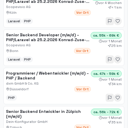
PHP/Laravel ab 25.2.2026 Konrad-Zuse-
vor 4 Wochen
Platz 7, 53227 Bonn, De[...]
Scopevisio AG
< 1 km
Köln
Vor Ort
Laravel
PHP
Senior Backend Developer (m/w/d) –
ca. 55k - 69k €
PHP/Laravel ab 25.2.2026 Konrad-Zuse-
vor 1 Monat
Platz 7, 53227 Bonn, De[...]
Scopevisio AG
25 km
Bonn
Vor Ort
Laravel
PHP
Programmierer / Webentwickler (m/w/d) –
ca. 47k - 59k €
PHP / Backend
vor 1 Monat
dxm GmbH & Co. KG
34 km
Düsseldorf
Vor Ort
PHP
Senior Backend Entwickler in Zülpich
ca. 56k - 72k €
(m/w/d)
vor 1 Monat
Dein-Konfigurator GmbH
35 km
Zülpich
Vor Ort