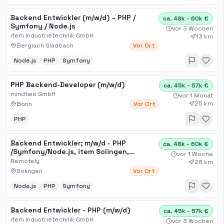
Backend Entwickler (m/w/d) – PHP /
ca. 48k - 60k €
Symfony / Node.js
vor 3 Wochen
item Industrietechnik GmbH
13 km
Bergisch Gladbach
Vor Ort
Node.js
PHP
Symfony
PHP Backend-Developer (m/w/d)
ca. 45k - 57k €
mindtwo GmbH
vor 1 Monat
25 km
Bonn
Vor Ort
PHP
Backend Entwickler; m​/w​/d - PHP​
ca. 48k - 60k €
/Symfony​/Node.js, item Solingen,
vor 1 Woche
Friedenstraße; Backend-Ent
Remotely
28 km
Solingen
Vor Ort
Node.js
PHP
Symfony
Backend Entwickler - PHP (m/w/d)
ca. 45k - 57k €
item Industrietechnik GmbH
vor 3 Wochen