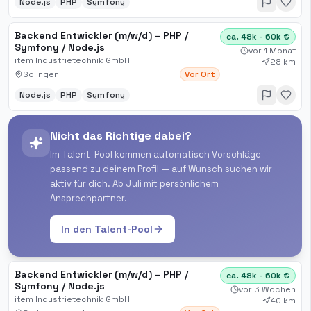
Node.js
PHP
Symfony
Backend Entwickler (m/w/d) – PHP /
ca. 48k - 60k €
Symfony / Node.js
vor 1 Monat
item Industrietechnik GmbH
28 km
Solingen
Vor Ort
Node.js
PHP
Symfony
Nicht das Richtige dabei?
Im Talent-Pool kommen automatisch Vorschläge
passend zu deinem Profil — auf Wunsch suchen wir
aktiv für dich. Ab Juli mit persönlichem
Ansprechpartner.
In den Talent-Pool
Backend Entwickler (m/w/d) – PHP /
ca. 48k - 60k €
Symfony / Node.js
vor 3 Wochen
item Industrietechnik GmbH
40 km