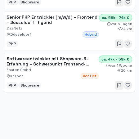
PHP
Shopware
Senior PHP Entwickler (m/w/d) – Frontend
ca. 58k - 74k €
– Düsseldorf | hybrid
vor 5 Tagen
DasNetz
34 km
Düsseldorf
Hybrid
PHP
Softwareentwickler mit Shopware-6-
ca. 47k - 59k €
Erfahrung – Schwerpunkt Frontend-
vor 1 Woche
Entwicklung
Faaren GmbH
20 km
Kerpen
Vor Ort
PHP
Shopware