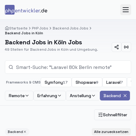
Zum Inhalt springen
php
entwickler
.de
Menü
Startseite
PHP Jobs
Backend Jobs Jobs
Backend Jobs in Köln
Backend Jobs in Köln Jobs
49 Stellen für Backend Jobs in Köln und Umgebung.
Symfony
Shopware
Laravel
Wo
Frameworks & CMS
17
9
7
Remote
Erfahrung
Anstellung
Backend
Schnellfilter
Backend
Alle zuruecksetzen