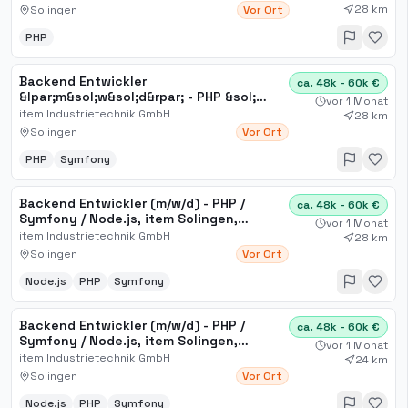
28 km
Solingen
Vor Ort
PHP
Backend Entwickler
ca. 48k - 60k €
&lpar;m&sol;w&sol;d&rpar; - PHP &sol;
vor 1 Monat
Symfony &sol; Node&period;js, item
item Industrietechnik GmbH
28 km
Solingen, Friedenstraße
Solingen
Vor Ort
PHP
Symfony
Backend Entwickler (m/w/d) - PHP /
ca. 48k - 60k €
Symfony / Node.js, item Solingen,
vor 1 Monat
Friedenstraße
item Industrietechnik GmbH
28 km
Solingen
Vor Ort
Node.js
PHP
Symfony
Backend Entwickler (m/w/d) - PHP /
ca. 48k - 60k €
Symfony / Node.js, item Solingen,
vor 1 Monat
Friedenstraße
item Industrietechnik GmbH
24 km
Solingen
Vor Ort
Node.js
PHP
Symfony