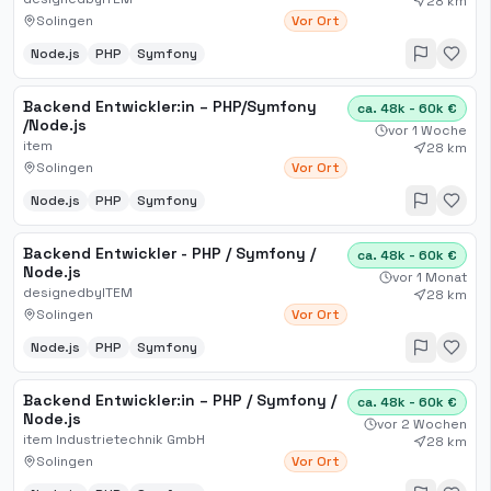
28 km
Solingen
Vor Ort
Node.js
PHP
Symfony
Backend Entwickler:in – PHP​/Symfony​
ca. 48k - 60k €
/Node.js
vor 1 Woche
item
28 km
Solingen
Vor Ort
Node.js
PHP
Symfony
Backend Entwickler - PHP / Symfony /
ca. 48k - 60k €
Node.js
vor 1 Monat
designedbyITEM
28 km
Solingen
Vor Ort
Node.js
PHP
Symfony
Backend Entwickler:in – PHP / Symfony /
ca. 48k - 60k €
Node.js
vor 2 Wochen
item Industrietechnik GmbH
28 km
Solingen
Vor Ort