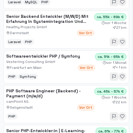
Laravel
MySQL
PHP
Senior Backend Entwickler (M/W/D) Mit
ca. 55k - 69k €
Erfahrung In Systemintegration Und
vor 1 Woche
Idealerweise Laravel
Healthy Projects GmbH
27 km
Darmstadt
Vor Ort
Laravel
PHP
Softwareentwickler PHP / Symfony
ca. 51k - 65k €
Vesterling Consulting GmbH
vor 1 Monat
< 1 km
Frankfurt am Main
Vor Ort
PHP
Symfony
PHP Software Engineer (Backend) -
ca. 45k - 57k €
Payment (m/w/d)
vor 1 Woche
camPoint AG
22 km
Seligenstadt
Vor Ort
PHP
Senior PHP-Entwickler:in | E-Learning-
ca. 61k - 77k €