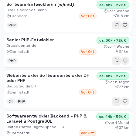
Software-Entwickler/in (w/m/d)
ca. 45k - 57k €
Clarius.services Gmbh
vor 1 Woche
8.8 km
Eschborn
Vor Ort
PHP
Senior PHP-Entwickler
ca. 56k - 72k €
Drupalcenter.de
vor 1 Woche
27 km
Darmstadt
Vor Ort
PHP
Webentwickler Softwareentwickler C#
ca. 45k - 57k €
oder PHP
vor 5 Tagen
Bayootec GmbH
27 km
Darmstadt
Vor Ort
C#
PHP
Softwareentwickler Backend – PHP 8,
ca. 44k - 56k €
Laravel & PostgreSQL
vor 1 Monat
United States Digital Space LLC
27 km
Darmstadt
Vor Ort