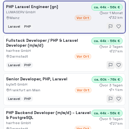
PHP Laravel Engineer [gn]
ca. 44k - 56k €
LUMASERV GmbH
vor 1 Monat
32 km
Mainz
Vor Ort
Laravel
PHP
Fullstack Developer / PHP & Laravel
ca. 44k - 56k €
Developer (m/w/d)
vor 2 Tagen
hairfree GmbH
27 km
Darmstadt
Vor Ort
Laravel
PHP
Senior Developer, PHP, Laravel
ca. 60k - 76k €
byte5 GmbH
vor 3 Tagen
< 1 km
Frankfurt am Main
Vor Ort
Laravel
PHP
PHP Backend Developer (m/w/d) – Laravel
ca. 44k - 56k €
& PostgreSQL
vor 5 Tagen
hairfree GmbH
27 km
Darmstadt
Vor Ort