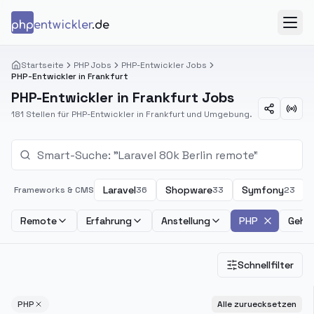
Zum Inhalt springen
php
entwickler
.de
Menü
Startseite
PHP Jobs
PHP-Entwickler Jobs
PHP-Entwickler in Frankfurt
PHP-Entwickler in Frankfurt Jobs
181 Stellen für PHP-Entwickler in Frankfurt und Umgebung.
Laravel
Shopware
Symfony
Frameworks & CMS
36
33
23
Remote
Erfahrung
Anstellung
PHP
Gehal
Schnellfilter
PHP
Alle zuruecksetzen