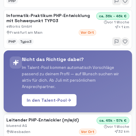
PHP
Informatik-Praktikum PHP-Entwicklung
ca. 36k - 46k €
mit Schwerpunkt TYPO3
vor 1 Woche
eWorks GmbH
< 1 km
Frankfurt am Main
Vor Ort
PHP
Typo3
Nicht das Richtige dabei?
Im Talent-Pool kommen automatisch Vorschläge
passend zu deinem Profil — auf Wunsch suchen wir
aktiv für dich. Ab Juli mit persönlichem
Ansprechpartner.
In den Talent-Pool
Leitender PHP-Entwickler (m/w/d)
ca. 45k - 57k €
blueend AG
vor 1 Woche
32 km
Wiesbaden
Vor Ort