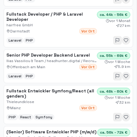
Fullstack Developer / PHP & Laravel
ca. 44k - 56k €
Developer
vor 1 Monat
hairfree GmbH
27 km
Darmstadt
Vor Ort
Laravel
PHP
Senior PHP Developer Backend Laravel
ca. 55k - 69k €
Ilias Vassiliou & Team / headhunter.digital / Recruiting für Digital, Sales, IT, KI, Automation
vor 1 Woche
5.9 km
Offenbach am Main
Vor Ort
Laravel
PHP
Fullstack Entwickler Symfony/React (all
ca. 48k - 60k €
genders)
vor 1 Woche
Thieleundklose
32 km
Mainz
Vor Ort
PHP
React
Symfony
(Senior) Software Entwickler PHP (m/w/d)
ca. 56k - 72k €