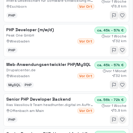
Intera Gesellschaft für Software-Entwicklung mbH
vor 1 Woche
8.8 km
Eschborn
Vor Ort
PHP
PHP Developer (m/w/d)
ca. 45k - 57k €
Peak One GmbH
vor 1 Woche
32 km
Wiesbaden
Vor Ort
PHP
Web-Anwendungsentwickler PHP/MySQL
ca. 45k - 57k €
Drupalcenter.de
vor 1 Monat
32 km
Wiesbaden
Vor Ort
MySQL
PHP
Senior PHP Developer Backend
ca. 56k - 72k €
Ilias Vassiliou & Team headhunter.digital im Auftrag
vor 1 Woche
5.9 km
Offenbach am Main
Vor Ort
PHP