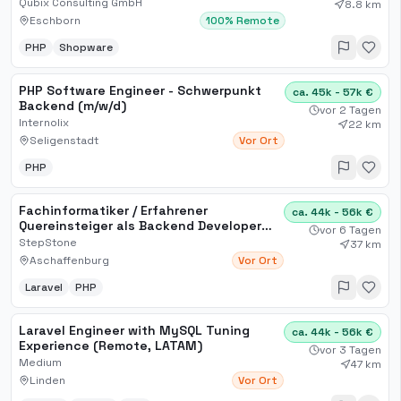
Qubix Consulting GmbH
8.8 km
Eschborn
100% Remote
PHP
Shopware
PHP Software Engineer - Schwerpunkt
ca. 45k - 57k €
Backend (m/w/d)
vor 2 Tagen
Internolix
22 km
Seligenstadt
Vor Ort
PHP
Fachinformatiker / Erfahrener
ca. 44k - 56k €
Quereinsteiger als Backend Developer
vor 6 Tagen
(m/w/d) PHP (Laravel)
StepStone
37 km
Aschaffenburg
Vor Ort
Laravel
PHP
Laravel Engineer with MySQL Tuning
ca. 44k - 56k €
Experience (Remote, LATAM)
vor 3 Tagen
Medium
47 km
Linden
Vor Ort