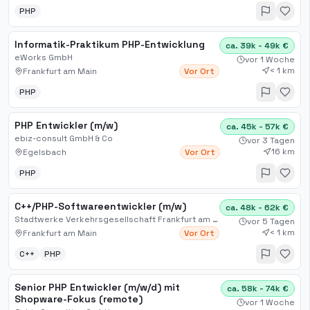
PHP
Informatik-Praktikum PHP-Entwicklung
ca. 39k - 49k €
eWorks GmbH
vor 1 Woche
< 1 km
Frankfurt am Main
Vor Ort
PHP
PHP Entwickler (m/w)
ca. 45k - 57k €
ebiz-consult GmbH & Co
vor 3 Tagen
16 km
Egelsbach
Vor Ort
PHP
C++/PHP-Softwareentwickler (m/w)
ca. 48k - 62k €
Stadtwerke Verkehrsgesellschaft Frankfurt am Main mbH
vor 5 Tagen
< 1 km
Frankfurt am Main
Vor Ort
C++
PHP
Senior PHP Entwickler (m/w/d) mit
ca. 58k - 74k €
Shopware-Fokus (remote)
vor 1 Woche