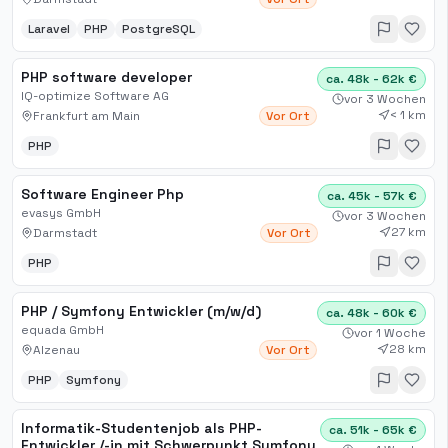
Laravel
PHP
PostgreSQL
PHP software developer
ca. 48k - 62k €
IQ-optimize Software AG
vor 3 Wochen
< 1 km
Frankfurt am Main
Vor Ort
PHP
Software Engineer Php
ca. 45k - 57k €
evasys GmbH
vor 3 Wochen
27 km
Darmstadt
Vor Ort
PHP
PHP / Symfony Entwickler (m/w/d)
ca. 48k - 60k €
equada GmbH
vor 1 Woche
28 km
Alzenau
Vor Ort
PHP
Symfony
Informatik-Studentenjob als PHP-
ca. 51k - 65k €
Entwickler /-in mit Schwerpunkt Symfony