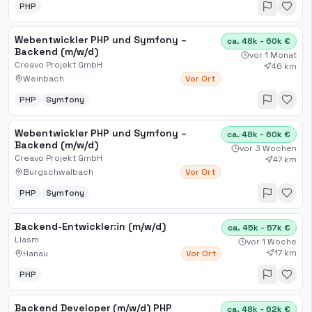
PHP
Webentwickler PHP und Symfony –
ca. 48k - 60k €
Backend (m/w/d)
vor 1 Monat
Creavo Projekt GmbH
46 km
Weinbach
Vor Ort
PHP
Symfony
Webentwickler PHP und Symfony –
ca. 48k - 60k €
Backend (m/w/d)
vor 3 Wochen
Creavo Projekt GmbH
47 km
Burgschwalbach
Vor Ort
PHP
Symfony
Backend-Entwickler:in (m/w/d)
ca. 45k - 57k €
Llasm
vor 1 Woche
17 km
Hanau
Vor Ort
PHP
Backend Developer (m/w/d) PHP
ca. 48k - 62k €