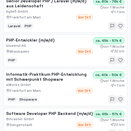
Senior Developer PHP / Laravel (m/w/d)
ca. 60k - 76k €
aus Leidenschaft
vor 1 Woche
byte5 GmbH
< 1 km
Frankfurt am Main
Vor Ort
Laravel
PHP
PHP-Entwickler (m/w/d)
ca. 45k - 57k €
blueend AG
vor 1 Woche
32 km
Wiesbaden
Vor Ort
PHP
Informatik-Praktikum PHP-Entwicklung
ca. 40k - 50k €
mit Schwerpunkt Shopware
vor 1 Woche
eWorks GmbH
< 1 km
Frankfurt am Main
Vor Ort
PHP
Shopware
Software Developer PHP Backend (m/w/d)
ca. 45k - 57k €
Bitcaster GmbH
vor 1 Woche
22 km
Seligenstadt
Vor Ort