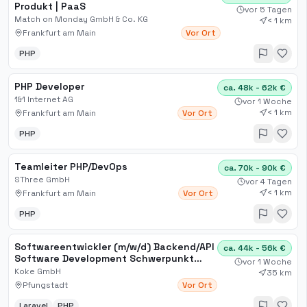
Produkt | PaaS
vor 5 Tagen
Match on Monday GmbH & Co. KG
< 1 km
Frankfurt am Main
Vor Ort
PHP
PHP Developer
ca. 48k - 62k €
1&1 Internet AG
vor 1 Woche
< 1 km
Frankfurt am Main
Vor Ort
PHP
Teamleiter PHP/DevOps
ca. 70k - 90k €
SThree GmbH
vor 4 Tagen
< 1 km
Frankfurt am Main
Vor Ort
PHP
Softwareentwickler (m/w/d) Backend/API
ca. 44k - 56k €
Software Development Schwerpunkt
vor 1 Woche
Laravel/PHP
Koke GmbH
35 km
Pfungstadt
Vor Ort
Laravel
PHP