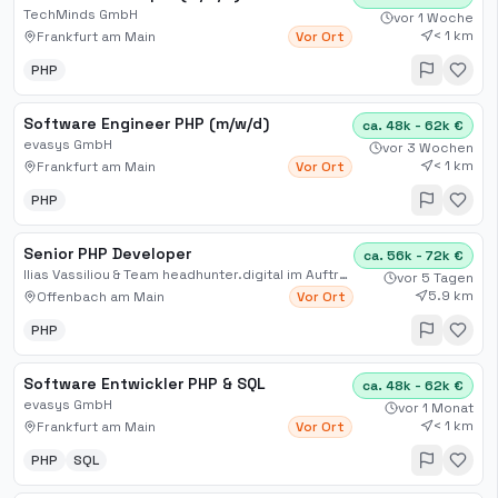
TechMinds GmbH
vor 1 Woche
< 1 km
Frankfurt am Main
Vor Ort
PHP
Software Engineer PHP (m/w/d)
ca. 48k - 62k €
evasys GmbH
vor 3 Wochen
< 1 km
Frankfurt am Main
Vor Ort
PHP
Senior PHP Developer
ca. 56k - 72k €
Ilias Vassiliou & Team headhunter.digital im Auftrag
vor 5 Tagen
5.9 km
Offenbach am Main
Vor Ort
PHP
Software Entwickler PHP & SQL
ca. 48k - 62k €
evasys GmbH
vor 1 Monat
< 1 km
Frankfurt am Main
Vor Ort
PHP
SQL