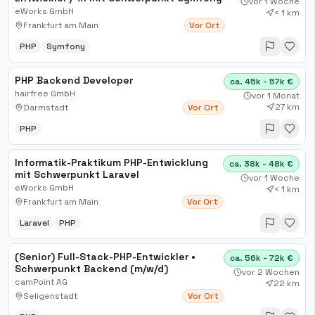
vor 1 Woche
eWorks GmbH
< 1 km
Frankfurt am Main
Vor Ort
PHP
Symfony
PHP Backend Developer
ca. 45k - 57k €
hairfree GmbH
vor 1 Monat
27 km
Darmstadt
Vor Ort
PHP
Informatik-Praktikum PHP-Entwicklung
ca. 38k - 48k €
mit Schwerpunkt Laravel
vor 1 Woche
eWorks GmbH
< 1 km
Frankfurt am Main
Vor Ort
Laravel
PHP
(Senior) Full-Stack-PHP-Entwickler •
ca. 56k - 72k €
Schwerpunkt Backend (m/w/d)
vor 2 Wochen
camPoint AG
22 km
Seligenstadt
Vor Ort