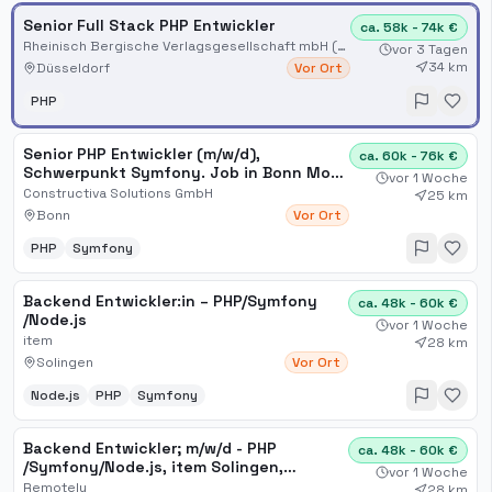
Senior Full Stack PHP Entwickler
ca. 58k - 74k €
Rheinisch Bergische Verlagsgesellschaft mbH (Rheinische Post Mediengruppe)
vor 3 Tagen
34 km
Düsseldorf
Vor Ort
PHP
Senior PHP Entwickler (m/w/d),
ca. 60k - 76k €
Schwerpunkt Symfony. Job in Bonn Move
vor 1 Woche
Collective Jobs
Constructiva Solutions GmbH
25 km
Bonn
Vor Ort
PHP
Symfony
Backend Entwickler:in – PHP​/Symfony​
ca. 48k - 60k €
/Node.js
vor 1 Woche
item
28 km
Solingen
Vor Ort
Node.js
PHP
Symfony
Backend Entwickler; m​/w​/d - PHP​
ca. 48k - 60k €
/Symfony​/Node.js, item Solingen,
vor 1 Woche
Friedenstraße; Backend-Ent
Remotely
28 km