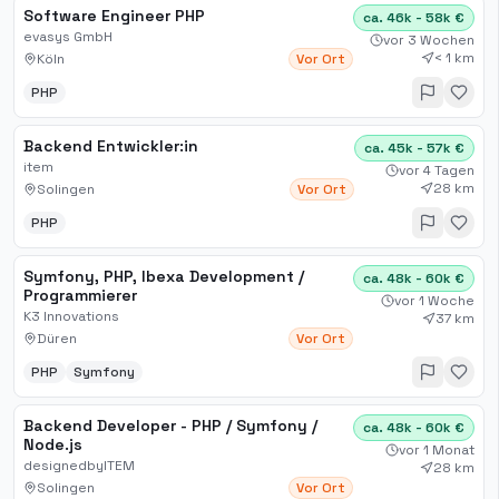
Software Engineer PHP
ca. 46k - 58k €
evasys GmbH
vor 3 Wochen
< 1 km
Köln
Vor Ort
PHP
Backend Entwickler:in
ca. 45k - 57k €
item
vor 4 Tagen
28 km
Solingen
Vor Ort
PHP
Symfony, PHP, Ibexa Development /
ca. 48k - 60k €
Programmierer
vor 1 Woche
K3 Innovations
37 km
Düren
Vor Ort
PHP
Symfony
Backend Developer - PHP / Symfony /
ca. 48k - 60k €
Node.js
vor 1 Monat
designedbyITEM
28 km
Solingen
Vor Ort