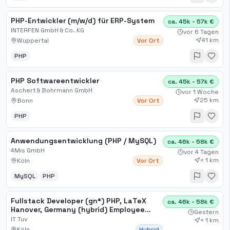
PHP-Entwickler (m/w/d) für ERP-System
ca. 45k - 57k €
INTERFEN GmbH & Co. KG
vor 6 Tagen
41 km
Wuppertal
Vor Ort
PHP
PHP Softwareentwickler
ca. 45k - 57k €
Aschert & Bohrmann GmbH
vor 1 Woche
25 km
Bonn
Vor Ort
PHP
Anwendungsentwicklung (PHP / MySQL)
ca. 46k - 58k €
4Mis GmbH
vor 4 Tagen
< 1 km
Köln
Vor Ort
MySQL
PHP
Fullstack Developer (gn*) PHP, LaTeX
ca. 46k - 58k €
Hanover, Germany (hybrid) Employee
Gestern
Software Development
IT Tuv
< 1 km
Köln
Hybrid