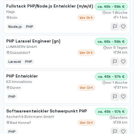
Fullstack PHP/Node.js Entwickler (m/w/d)
ca. 46k - 58k €
Hays
vor 1 Woche
< 1 km
Köln
Vor Ort
Node.js
PHP
PHP Laravel Engineer [gn]
ca. 46k - 58k €
LUMASERV GmbH
vor 5 Tagen
34 km
Düsseldorf
Vor Ort
Laravel
PHP
PHP Entwickler
ca. 45k - 57k €
K3 Innovations
vor 1 Woche
37 km
Düren
Vor Ort
PHP
Softwareentwickler Schwerpunkt PHP
ca. 45k - 57k €
Aschert & Bohrmann GmbH
Gestern
38 km
Bad Honnef
Vor Ort
PHP