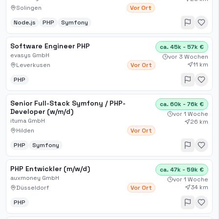
Solingen
Vor Ort
Node.js
PHP
Symfony
Software Engineer PHP
ca. 45k - 57k €
evasys GmbH
vor 3 Wochen
11 km
Leverkusen
Vor Ort
PHP
Senior Full-Stack Symfony / PHP-
ca. 60k - 76k €
Developer (w/m/d)
vor 1 Woche
ituma GmbH
26 km
Hilden
Vor Ort
PHP
Symfony
PHP Entwickler (m/w/d)
ca. 47k - 59k €
auxmoney GmbH
vor 1 Woche
34 km
Düsseldorf
Vor Ort
PHP