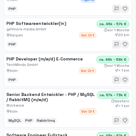
PHP
PHP Softwareentwickler(in)
ca. 45k - 57k €
getmore media GmbH
vor 1 Woche
20 km
Kerpen
Vor Ort
PHP
PHP Developer (m/w/d) E-Commerce
ca. 46k - 58k €
TechMinds GmbH
vor 1 Woche
< 1 km
Köln
Vor Ort
PHP
Senior Backend Entwickler - PHP / MySQL
ca. 57k - 73k €
/ RabbitMQ (m/w/d)
Gestern
Workwise
< 1 km
Köln
Vor Ort
MySQL
PHP
Rabbitmq
Software Engineer Fullstack
ca. 45k - 57k €