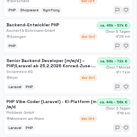
Burscheid
Vor Ort
PHP
Shopware
Symfony
Backend-Entwickler PHP
ca. 45k - 57k €
Aschert & Bohrmann GmbH
vor 6 Tagen
28 km
Solingen
Vor Ort
PHP
Senior Backend Developer (m/w/d) –
ca. 56k - 72k €
PHP/Laravel ab 25.2.2026 Konrad-Zuse-
vor 1 Monat
Platz 7, 53227 Bonn, De[...]
Scopevisio AG
< 1 km
Köln
Vor Ort
Laravel
PHP
PHP Vibe-Coder (Laravel) - KI-Platform (m​
ca. 44k - 56k €
/w​/d
vor 3 Tagen
Plotdesk GmbH
18 km
Monheim am Rhein
Vor Ort
Laravel
PHP