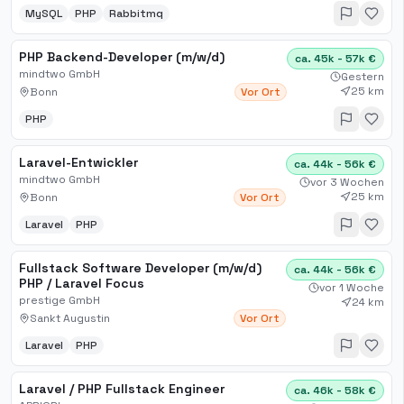
MySQL
PHP
Rabbitmq
PHP Backend-Developer (m/w/d)
ca. 45k - 57k €
mindtwo GmbH
Gestern
25 km
Bonn
Vor Ort
PHP
Laravel-Entwickler
ca. 44k - 56k €
mindtwo GmbH
vor 3 Wochen
25 km
Bonn
Vor Ort
Laravel
PHP
Fullstack Software Developer (m/w/d)
ca. 44k - 56k €
PHP / Laravel Focus
vor 1 Woche
prestige GmbH
24 km
Sankt Augustin
Vor Ort
Laravel
PHP
Laravel / PHP Fullstack Engineer
ca. 46k - 58k €