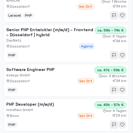
APRIORI
vor 1 Woche
34 km
Düsseldorf
Vor Ort
Laravel
PHP
Senior PHP Entwickler (m/w/d) – Frontend
ca. 58k - 74k €
– Düsseldorf | hybrid
vor 6 Tagen
DasNetz
34 km
Düsseldorf
Hybrid
PHP
Software Engineer PHP
ca. 47k - 59k €
evasys GmbH
vor 3 Wochen
34 km
Düsseldorf
Vor Ort
PHP
PHP Developer (m/w/d)
ca. 45k - 57k €
mindtwo GmbH
vor 4 Tagen
25 km
Bonn
Vor Ort
PHP