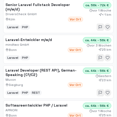
Senior Laravel Fullstack Developer
ca. 56k - 72k €
(m/w/d)
vor 1 Woche
DriversCheck GmbH
< 1 km
Köln
Vor Ort
Laravel
PHP
Laravel-Entwickler m/w/d
ca. 44k - 56k €
mindtwo GmbH
vor 3 Wochen
25 km
Bonn
Vor Ort
Laravel
PHP
Laravel Developer (REST API), German-
ca. 44k - 56k €
Speaking (C1/C2)
Gestern
Muxon
23 km
Siegburg
Vor Ort
Laravel
PHP
REST
Softwareentwickler PHP / Laravel
ca. 44k - 56k €
APRIORI
vor 1 Woche
25 km
Bonn
Vor Ort