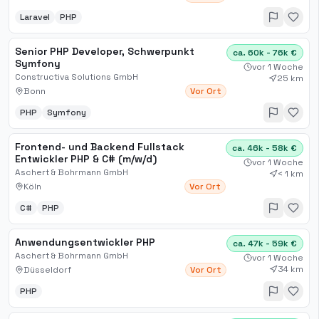
Laravel
PHP
Senior PHP Developer, Schwerpunkt
ca. 60k - 76k €
Symfony
vor 1 Woche
Constructiva Solutions GmbH
25 km
Bonn
Vor Ort
PHP
Symfony
Frontend- und Backend Fullstack
ca. 46k - 58k €
Entwickler PHP & C# (m/w/d)
vor 1 Woche
Aschert & Bohrmann GmbH
< 1 km
Köln
Vor Ort
C#
PHP
Anwendungsentwickler PHP
ca. 47k - 59k €
Aschert & Bohrmann GmbH
vor 1 Woche
34 km
Düsseldorf
Vor Ort
PHP