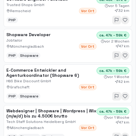
Trusted Shops GmbH
vor 5 Tagen
32 km
Remscheid
Vor Ort
PHP
Shopware Developer
ca. 47k - 59k €
Jobtailor
vor 2 Wochen
47 km
Mönchengladbach
Vor Ort
PHP
Shopware
E-Commerce Entwickler and
ca. 47k - 59k €
Agenturkoordinator (Shopware 6)
vor 1 Woche
H&S Bike Discount GmbH
42 km
Grafschaft
Vor Ort
PHP
Shopware
Webdesigner | Shopware | Wordpress | Wix
ca. 47k - 59k €
(m/w/d) bis zu 4.500€ brutto
vor 1 Woche
Tech Staff Solutions Heidelberg GmbH
47 km
Mönchengladbach
Vor Ort