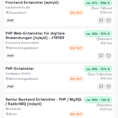
Frontend Entwickler (w/m/d)
ca. 47k - 59k €
kautionsfrei.de
vor 1 Monat
34 km
Düsseldorf
Vor Ort
PHP
PHP Web-Entwickler für digitale
ca. 45k - 57k €
Anwendungen (m/w/d) - J18183
Gestern
Exclusive Associates
47 km
Mönchengladbach
Vor Ort
PHP
PHP-Entwickler
ca. 45k - 57k €
Codappix GmbH
vor 2 Wochen
47 km
Mönchengladbach
Vor Ort
PHP
Senior Backend Entwickler - PHP / MySQL
ca. 56k - 72k €
/ RabbitMQ (m/w/d)
Gestern
Workwise
25 km
Bonn
Vor Ort