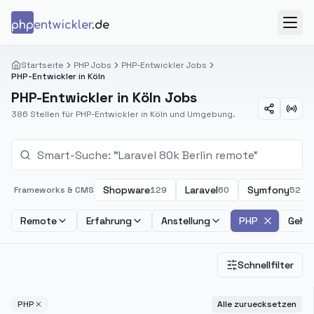
Zum Inhalt springen
php
entwickler
.de
Menü
Startseite
PHP Jobs
PHP-Entwickler Jobs
PHP-Entwickler in Köln
PHP-Entwickler in Köln Jobs
386 Stellen für PHP-Entwickler in Köln und Umgebung.
Shopware
Laravel
Symfony
Frameworks & CMS
129
60
52
Remote
Erfahrung
Anstellung
PHP
Gehal
Schnellfilter
PHP
Alle zuruecksetzen