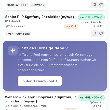
Node.js
PHP
Symfony
Senior PHP Symfony Entwickler (m/w/d)
ca. 62k - 78k €
PAR GmbH
vor 3 Wochen
34 km
Düsseldorf
Vor Ort
PHP
Symfony
Nicht das Richtige dabei?
Im Talent-Pool kommen automatisch Vorschläge
passend zu deinem Profil — auf Wunsch suchen wir
aktiv für dich. Ab Juli mit persönlichem
Ansprechpartner.
In den Talent-Pool
Webentwickler/in Shopware / Symfony in
ca. 48k - 60k €
Burscheid (m/w/d)
Gestern
Bergisch eCommerce GmbH
20 km