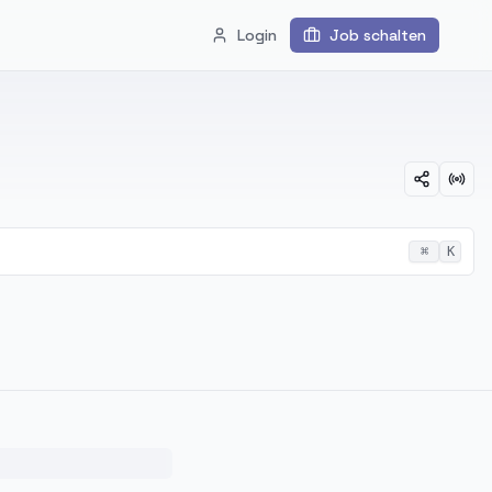
Login
Job schalten
⌘
K