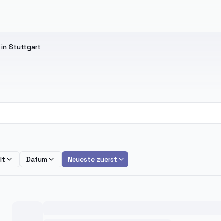
in Stuttgart
t
lt
Datum
Neueste zuerst