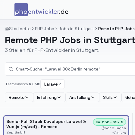
Zum Inhalt springen
php
entwickler
.de
Startseite
PHP Jobs
Jobs in Stuttgart
Remote PHP Jobs 
Remote PHP Jobs in Stuttgar
3 Stellen für PHP-Entwickler in Stuttgart.
Laravel
Frameworks & CMS
2
Remote
Erfahrung
Anstellung
Skills
Geha
Senior Full Stack Developer Laravel &
ca. 55k - 69k €
Vue.js (m/w/d) - Remote
vor 6 Tagen
Zep GmbH
10 km