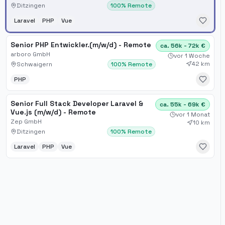
Ditzingen
100% Remote
Laravel
PHP
Vue
Senior PHP Entwickler.(m/w/d) - Remote
ca. 56k - 72k €
arboro GmbH
vor 1 Woche
42 km
Schwaigern
100% Remote
PHP
Senior Full Stack Developer Laravel &
ca. 55k - 69k €
Vue.js (m/w/d) - Remote
vor 1 Monat
Zep GmbH
10 km
Ditzingen
100% Remote
Laravel
PHP
Vue