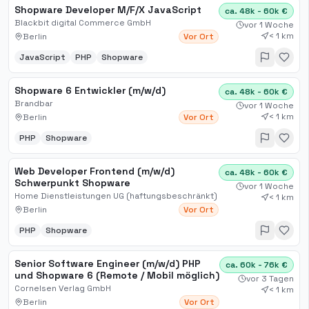
Shopware Developer M/F/X JavaScript
ca. 48k - 60k €
Blackbit digital Commerce GmbH
vor 1 Woche
< 1 km
Berlin
Vor Ort
JavaScript
PHP
Shopware
Shopware 6 Entwickler (m/w/d)
ca. 48k - 60k €
Brandbar
vor 1 Woche
< 1 km
Berlin
Vor Ort
PHP
Shopware
Web Developer Frontend (m/w/d)
ca. 48k - 60k €
Schwerpunkt Shopware
vor 1 Woche
Home Dienstleistungen UG (haftungsbeschränkt)
< 1 km
Berlin
Vor Ort
PHP
Shopware
Senior Software Engineer (m/w/d) PHP
ca. 60k - 76k €
und Shopware 6 (Remote / Mobil möglich)
vor 3 Tagen
Cornelsen Verlag GmbH
< 1 km
Berlin
Vor Ort