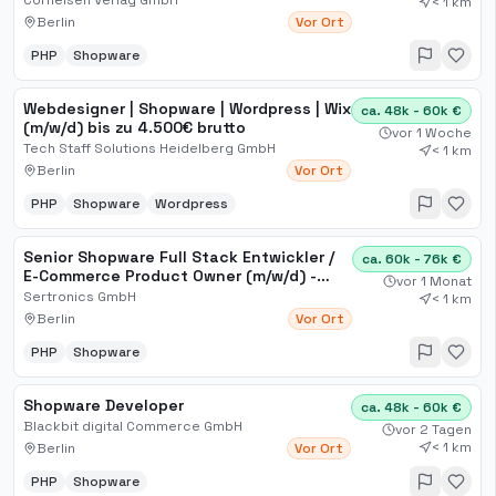
Cornelsen Verlag GmbH
< 1 km
Berlin
Vor Ort
PHP
Shopware
Webdesigner | Shopware | Wordpress | Wix
ca. 48k - 60k €
(m/w/d) bis zu 4.500€ brutto
vor 1 Woche
Tech Staff Solutions Heidelberg GmbH
< 1 km
Berlin
Vor Ort
PHP
Shopware
Wordpress
Senior Shopware Full Stack Entwickler /
ca. 60k - 76k €
E-Commerce Product Owner (m/w/d) -
vor 1 Monat
Berlin Business
Sertronics GmbH
< 1 km
Berlin
Vor Ort
PHP
Shopware
Shopware Developer
ca. 48k - 60k €
Blackbit digital Commerce GmbH
vor 2 Tagen
< 1 km
Berlin
Vor Ort
PHP
Shopware