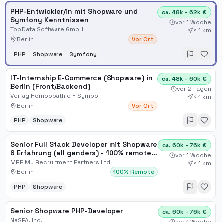
PHP-Entwickler/in mit Shopware und
ca. 48k - 62k €
Symfony Kenntnissen
vor 1 Woche
TopData Software GmbH
< 1 km
Berlin
Vor Ort
PHP
Shopware
Symfony
IT-Internship E-Commerce (Shopware) in
ca. 48k - 60k €
Berlin (Front/Backend)
vor 2 Tagen
Verlag Homöopathie + Symbol
< 1 km
Berlin
Vor Ort
PHP
Shopware
Senior Full Stack Developer mit Shopware
ca. 60k - 76k €
6 Erfahrung (all genders) - 100% remote -
vor 1 Woche
Berlin
MRP My Recruitment Partners Ltd.
< 1 km
Berlin
100% Remote
PHP
Shopware
Senior Shopware PHP-Developer
ca. 60k - 76k €
NaSPA, Inc.
vor 1 Woche