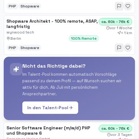
PHP
Shopware
Shopware Architekt - 100% remote, ASAP,
ca. 60k - 76k €
langfristig
vor 1 Woche
wynwood tech
< 1 km
Berlin
100% Remote
PHP
Shopware
Nicht das Richtige dabei?
Im Talent-Pool kommen automatisch Vorschläge
passend zu deinem Profil — auf Wunsch suchen wir
aktiv für dich. Ab Juli mit persönlichem
Ansprechpartner.
In den Talent-Pool
Senior Software Engineer (m/w/d) PHP
ca. 60k - 76k €
und Shopware 6
vor 3 Tagen