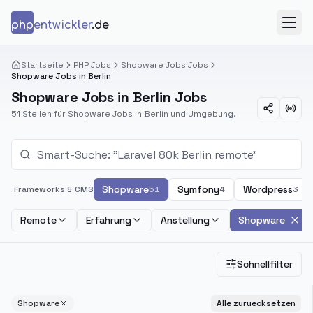
Zum Inhalt springen
php
entwickler
.de
Menü
Startseite
PHP Jobs
Shopware Jobs Jobs
Shopware Jobs in Berlin
Shopware Jobs in Berlin Jobs
51 Stellen für Shopware Jobs in Berlin und Umgebung.
Shopware
Symfony
Wordpress
Frameworks & CMS
51
4
3
Remote
Erfahrung
Anstellung
Shopware
Schnellfilter
Shopware
Alle zuruecksetzen