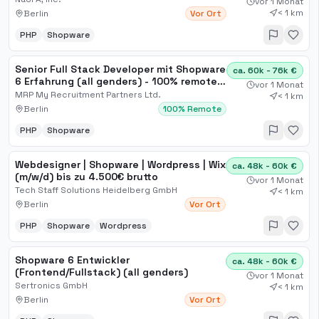
vor 1 Monat
< 1 km
Berlin
Vor Ort
PHP
Shopware
Senior Full Stack Developer mit Shopware
ca. 60k - 76k €
6 Erfahrung (all genders) - 100% remote -
vor 1 Monat
Berlin
MRP My Recruitment Partners Ltd.
< 1 km
Berlin
100% Remote
PHP
Shopware
Webdesigner | Shopware | Wordpress | Wix
ca. 48k - 60k €
(m/w/d) bis zu 4.500€ brutto
vor 1 Monat
Tech Staff Solutions Heidelberg GmbH
< 1 km
Berlin
Vor Ort
PHP
Shopware
Wordpress
Shopware 6 Entwickler
ca. 48k - 60k €
(Frontend/Fullstack) (all genders)
vor 1 Monat
Sertronics GmbH
< 1 km
Berlin
Vor Ort