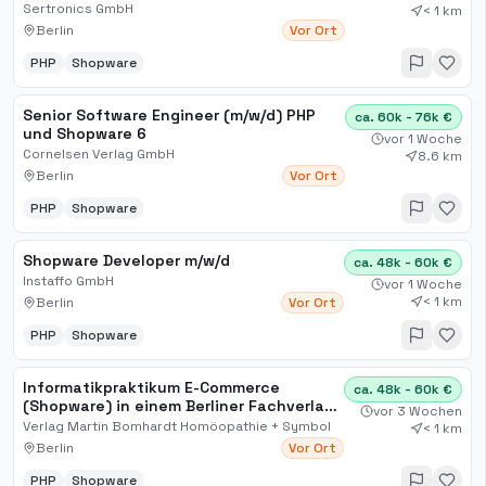
Sertronics GmbH
< 1 km
Berlin
Vor Ort
PHP
Shopware
Senior Software Engineer (m/w/d) PHP
ca. 60k - 76k €
und Shopware 6
vor 1 Woche
Cornelsen Verlag GmbH
8.6 km
Berlin
Vor Ort
PHP
Shopware
Shopware Developer m/w/d
ca. 48k - 60k €
Instaffo GmbH
vor 1 Woche
< 1 km
Berlin
Vor Ort
PHP
Shopware
Informatikpraktikum E-Commerce
ca. 48k - 60k €
(Shopware) in einem Berliner Fachverlag
vor 3 Wochen
(Front/Backend)
Verlag Martin Bomhardt Homöopathie + Symbol
< 1 km
Berlin
Vor Ort
PHP
Shopware