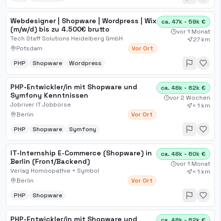
Webdesigner | Shopware | Wordpress | Wix
ca. 47k - 59k €
(m/w/d) bis zu 4.500€ brutto
vor 1 Monat
Tech Staff Solutions Heidelberg GmbH
27 km
Potsdam
Vor Ort
PHP
Shopware
Wordpress
PHP-Entwickler/in mit Shopware und
ca. 48k - 62k €
Symfony Kenntnissen
vor 2 Wochen
Jobriver IT Jobbörse
< 1 km
Berlin
Vor Ort
PHP
Shopware
Symfony
IT-Internship E-Commerce (Shopware) in
ca. 48k - 60k €
Berlin (Front/Backend)
vor 1 Monat
Verlag Homöopathie + Symbol
< 1 km
Berlin
Vor Ort
PHP
Shopware
PHP-Entwickler/in mit Shopware und
ca. 48k - 62k €