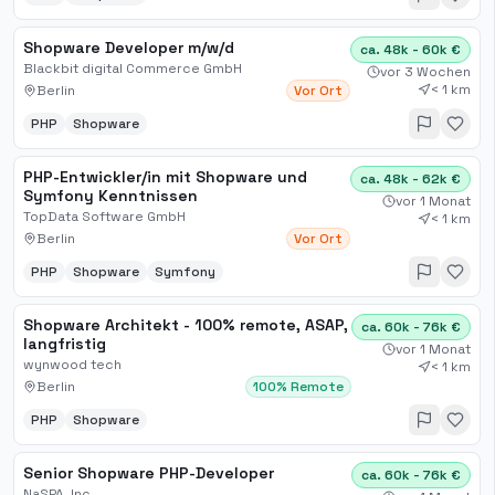
Shopware Developer m/w/d
ca. 48k - 60k €
Blackbit digital Commerce GmbH
vor 3 Wochen
< 1 km
Berlin
Vor Ort
PHP
Shopware
PHP-Entwickler/in mit Shopware und
ca. 48k - 62k €
Symfony Kenntnissen
vor 1 Monat
TopData Software GmbH
< 1 km
Berlin
Vor Ort
PHP
Shopware
Symfony
Shopware Architekt - 100% remote, ASAP,
ca. 60k - 76k €
langfristig
vor 1 Monat
wynwood tech
< 1 km
Berlin
100% Remote
PHP
Shopware
Senior Shopware PHP-Developer
ca. 60k - 76k €
NaSPA, Inc.