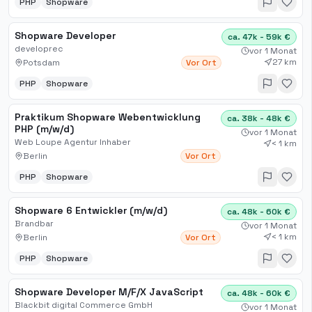
PHP
Shopware
Shopware Developer
ca. 47k - 59k €
developrec
vor 1 Monat
27 km
Potsdam
Vor Ort
PHP
Shopware
Praktikum Shopware Webentwicklung
ca. 38k - 48k €
PHP (m/w/d)
vor 1 Monat
Web Loupe Agentur Inhaber
< 1 km
Berlin
Vor Ort
PHP
Shopware
Shopware 6 Entwickler (m/w/d)
ca. 48k - 60k €
Brandbar
vor 1 Monat
< 1 km
Berlin
Vor Ort
PHP
Shopware
Shopware Developer M/F/X JavaScript
ca. 48k - 60k €
Blackbit digital Commerce GmbH
vor 1 Monat