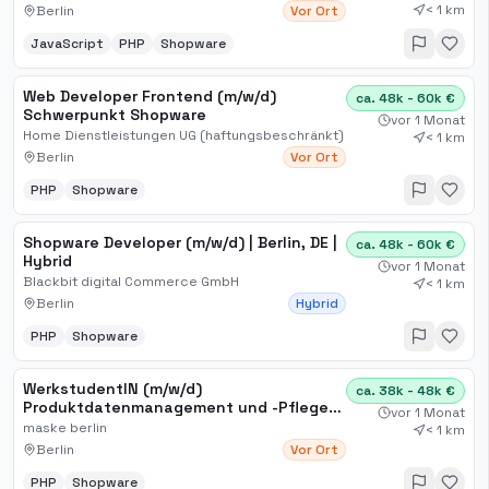
< 1 km
Berlin
Vor Ort
JavaScript
PHP
Shopware
Web Developer Frontend (m/w/d)
ca. 48k - 60k €
Schwerpunkt Shopware
vor 1 Monat
Home Dienstleistungen UG (haftungsbeschränkt)
< 1 km
Berlin
Vor Ort
PHP
Shopware
Shopware Developer (m/w/d) | Berlin, DE |
ca. 48k - 60k €
Hybrid
vor 1 Monat
Blackbit digital Commerce GmbH
< 1 km
Berlin
Hybrid
PHP
Shopware
WerkstudentIN (m/w/d)
ca. 38k - 48k €
Produktdatenmanagement und -Pflege
vor 1 Monat
Shopware 6 Beauty Bereich
maske berlin
< 1 km
Berlin
Vor Ort
PHP
Shopware