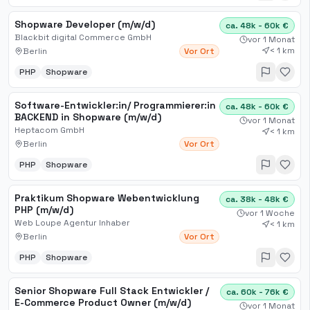
Shopware Developer (m/w/d)
ca. 48k - 60k €
Blackbit digital Commerce GmbH
vor 1 Monat
< 1 km
Berlin
Vor Ort
PHP
Shopware
Software-Entwickler:in/ Programmierer:in
ca. 48k - 60k €
BACKEND in Shopware (m/w/d)
vor 1 Monat
Heptacom GmbH
< 1 km
Berlin
Vor Ort
PHP
Shopware
Praktikum Shopware Webentwicklung
ca. 38k - 48k €
PHP (m/w/d)
vor 1 Woche
Web Loupe Agentur Inhaber
< 1 km
Berlin
Vor Ort
PHP
Shopware
Senior Shopware Full Stack Entwickler /
ca. 60k - 76k €
E-Commerce Product Owner (m/w/d)
vor 1 Monat