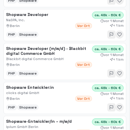
PHP
Shopware
Shopware Developer
ca. 48k - 60k €
NaSPA, Inc.
vor 1 Monat
< 1 km
Berlin
Vor Ort
PHP
Shopware
Shopware Developer (m/w/d) - Blackbit
ca. 48k - 60k €
digital Commerce GmbH
vor 1 Monat
Blackbit digital Commerce GmbH
< 1 km
Berlin
Vor Ort
PHP
Shopware
Shopware Entwickler:in
ca. 48k - 60k €
clicks digital GmbH
vor 1 Monat
< 1 km
Berlin
Vor Ort
PHP
Shopware
Shopware-Entwickler/in – m/w/d
ca. 48k - 60k €
Ipilum GmbH Berlin
vor 1 Monat