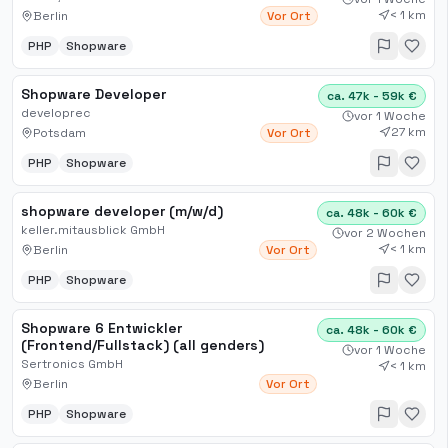
< 1 km
Berlin
Vor Ort
PHP
Shopware
Shopware Developer
ca. 47k - 59k €
developrec
vor 1 Woche
27 km
Potsdam
Vor Ort
PHP
Shopware
shopware developer (m/w/d)
ca. 48k - 60k €
keller.mitausblick GmbH
vor 2 Wochen
< 1 km
Berlin
Vor Ort
PHP
Shopware
Shopware 6 Entwickler
ca. 48k - 60k €
(Frontend/Fullstack) (all genders)
vor 1 Woche
Sertronics GmbH
< 1 km
Berlin
Vor Ort
PHP
Shopware