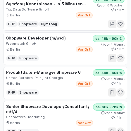
Symfony Kenntnissen - In 3 Minuten
vor 3 Wochen
erfolgreich bewerben
TopData Software GmbH
< 1 km
Berlin
Vor Ort
PHP
Shopware
Symfony
Shopware Developer (m/w/d)
ca. 48k - 60k €
Webmatch GmbH
vor 1 Monat
< 1 km
Berlin
Vor Ort
PHP
Shopware
Produktdaten-Manager Shopware 6
ca. 48k - 60k €
United Cerebral Palsy of Georgia
vor 1 Monat
< 1 km
Berlin
Vor Ort
PHP
Shopware
Senior Shopware Developer​/Consultant;
ca. 60k - 76k €
m​/f​/d
vor 1 Monat
Characters Recruiting
< 1 km
Berlin
Vor Ort