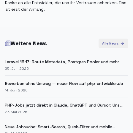
Danke an alle Entwickler, die uns ihr Vertrauen schenken. Das
ist erst der Anfang.
Weitere News
Alle News
Laravel 13.17: Route Metadata, Postgres Pooler und mehr
25. Juni 2026
Bewerben ohne Umweg — neuer Flow auf php-entwickler.de
14. Juni 2026
PHP-Jobs jetzt direkt in Claude, ChatGPT und Cursor: Unser
MCP-Server ist live
27. Mai 2026
Neue Jobsuche: Smart-Search, Quick-Filter und mobile
Bottom-Sheet