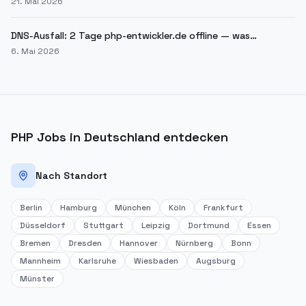
21. Mai 2026
DNS-Ausfall: 2 Tage php-entwickler.de offline — was
passiert ist
6. Mai 2026
PHP Jobs in Deutschland entdecken
Nach Standort
Berlin
Hamburg
München
Köln
Frankfurt
Düsseldorf
Stuttgart
Leipzig
Dortmund
Essen
Bremen
Dresden
Hannover
Nürnberg
Bonn
Mannheim
Karlsruhe
Wiesbaden
Augsburg
Münster