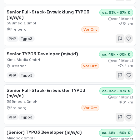
Senior Full-Stack-Entwicklung TYPO3
ca. 53k - 67k €
(m/w/d)
vor 1 Monat
599media GmbH
31 km
Freiberg
Vor Ort
PHP
Typo3
Senior TYPO3 Developer (m/w/d)
ca. 48k - 60k €
Xima Media GmbH
vor 1 Monat
< 1 km
Dresden
Vor Ort
PHP
Typo3
Senior Full-Stack-Entwickler TYPO3
ca. 53k - 67k €
(m/w/d)
vor 1 Monat
599media GmbH
31 km
Freiberg
Vor Ort
PHP
Typo3
(Senior) TYPO3 Developer (m/w/d)
ca. 48k - 60k €
Mindbox GmbH
vor 1 Monat