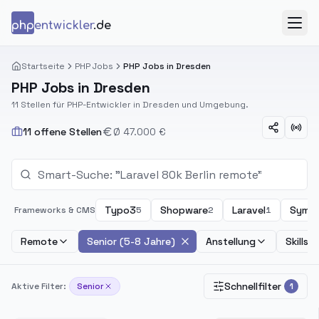
Zum Inhalt springen
php
entwickler
.de
Menü
Startseite
PHP Jobs
PHP Jobs in Dresden
PHP Jobs in Dresden
11 Stellen für PHP-Entwickler in Dresden und Umgebung.
11 offene Stellen
Ø 47.000 €
Typo3
Shopware
Laravel
Symf
Frameworks & CMS
5
2
1
Remote
Senior (5-8 Jahre)
Anstellung
Skills
Schnellfilter
Aktive Filter:
Senior
1