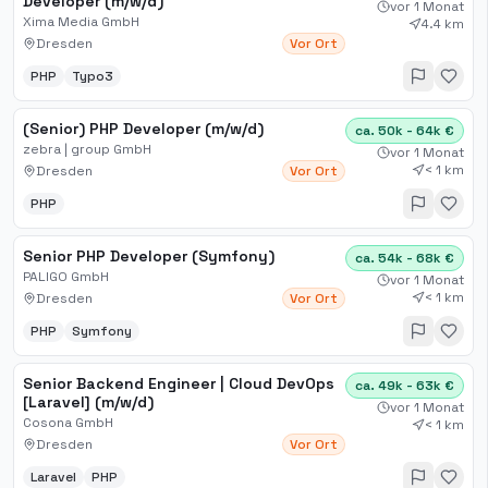
Developer (m/w/d)
vor 1 Monat
Xima Media GmbH
4.4 km
Dresden
Vor Ort
PHP
Typo3
(Senior) PHP Developer (m/w/d)
ca. 50k - 64k €
zebra | group GmbH
vor 1 Monat
< 1 km
Dresden
Vor Ort
PHP
Senior PHP Developer (Symfony)
ca. 54k - 68k €
PALIGO GmbH
vor 1 Monat
< 1 km
Dresden
Vor Ort
PHP
Symfony
Senior Backend Engineer | Cloud DevOps
ca. 49k - 63k €
[Laravel] (m/w/d)
vor 1 Monat
Cosona GmbH
< 1 km
Dresden
Vor Ort
Laravel
PHP