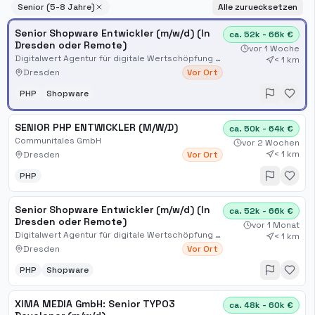
Senior (5-8 Jahre)
Alle zuruecksetzen
Senior Shopware Entwickler (m/w/d) (In
ca. 52k - 66k €
Dresden oder Remote)
vor 1 Woche
Digitalwert Agentur für digitale Wertschöpfung GmbH von ITsax.de
< 1 km
Dresden
Vor Ort
PHP
Shopware
SENIOR PHP ENTWICKLER (M/W/D)
ca. 50k - 64k €
Communitales GmbH
vor 2 Wochen
< 1 km
Dresden
Vor Ort
PHP
Senior Shopware Entwickler (m/w/d) (In
ca. 52k - 66k €
Dresden oder Remote)
vor 1 Monat
Digitalwert Agentur für digitale Wertschöpfung GmbH von ITsax.de
< 1 km
Dresden
Vor Ort
PHP
Shopware
XIMA MEDIA GmbH: Senior TYPO3
ca. 48k - 60k €