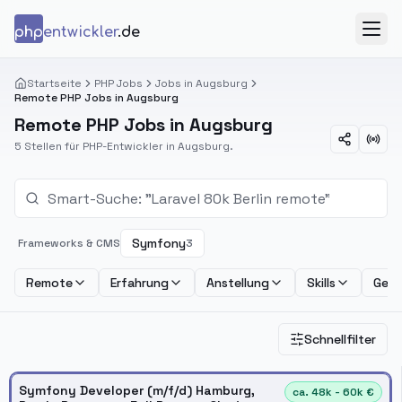
Zum Inhalt springen
php
entwickler
.de
Menü
Startseite
PHP Jobs
Jobs in Augsburg
Remote PHP Jobs in Augsburg
Remote PHP Jobs in Augsburg
5 Stellen für PHP-Entwickler in Augsburg.
Symfony
Frameworks & CMS
3
Remote
Erfahrung
Anstellung
Skills
Geha
Schnellfilter
Symfony Developer (m/f/d) Hamburg,
ca. 48k - 60k €