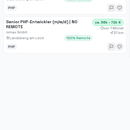
PHP
Senior PHP-Entwickler (m/w/d) | NO
ca. 56k - 72k €
REMOTE
vor 1 Monat
nimax GmbH
37 km
Landsberg am Lech
100% Remote
PHP