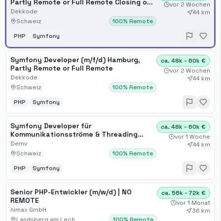
Partly Remote or Full Remote Closing on:
vor 2 Wochen
06/30/2025
Dekkode
44 km
Schweiz
100% Remote
PHP
Symfony
Symfony Developer (m/f/d) Hamburg,
ca. 48k - 60k €
Partly Remote or Full Remote
vor 2 Wochen
Dekkode
44 km
Schweiz
100% Remote
PHP
Symfony
Symfony Developer für
ca. 48k - 60k €
Kommunikationsströme & Threading
vor 1 Woche
(m/w/d) in Hamburg oder Remote
Demv
44 km
Schweiz
100% Remote
PHP
Symfony
Senior PHP-Entwickler (m/w/d) | NO
ca. 56k - 72k €
REMOTE
vor 1 Monat
nimax GmbH
36 km
Landsberg am Lech
100% Remote