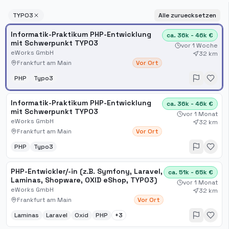
TYPO3
Alle zuruecksetzen
Informatik-Praktikum PHP-Entwicklung
ca. 36k - 46k €
mit Schwerpunkt TYPO3
vor 1 Woche
eWorks GmbH
32 km
Frankfurt am Main
Vor Ort
PHP
Typo3
Informatik-Praktikum PHP-Entwicklung
ca. 36k - 46k €
mit Schwerpunkt TYPO3
vor 1 Monat
eWorks GmbH
32 km
Frankfurt am Main
Vor Ort
PHP
Typo3
PHP-Entwickler/-in (z.B. Symfony, Laravel,
ca. 51k - 65k €
Laminas, Shopware, OXID eShop, TYPO3)
vor 1 Monat
eWorks GmbH
32 km
Frankfurt am Main
Vor Ort
Laminas
Laravel
Oxid
PHP
+
3