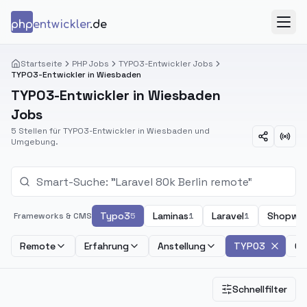
Zum Inhalt springen
php
entwickler
.de
Menü
Startseite
PHP Jobs
TYPO3-Entwickler Jobs
TYPO3-Entwickler in Wiesbaden
TYPO3-Entwickler in Wiesbaden
Jobs
5 Stellen für TYPO3-Entwickler in Wiesbaden und
Umgebung.
Typo3
Laminas
Laravel
Shopwa
Frameworks & CMS
5
1
1
Remote
Erfahrung
Anstellung
TYPO3
Ge
Schnellfilter