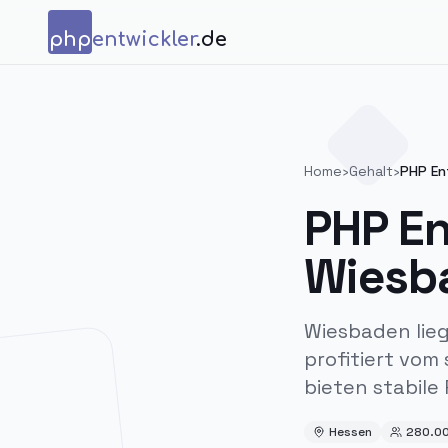
Zum Inhalt springen
php
entwickler
.de
Home
›
Gehalt
›
PHP Ent
PHP En
Wiesb
Wiesbaden lie
profitiert vom
bieten stabile
Hessen
280.0