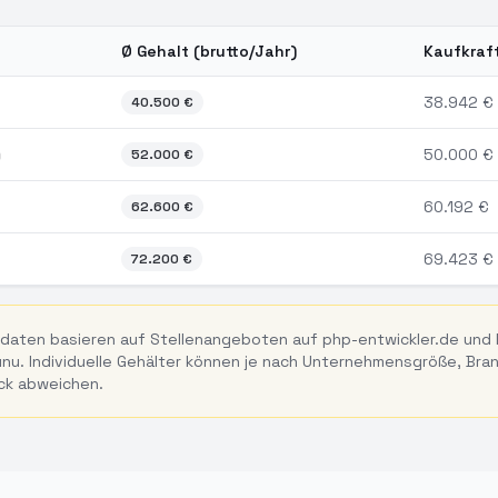
Ø Gehalt (brutto/Jahr)
Kaufkraf
n
Wiesbaden
nach Erfahrungslevel 2026
38.942
€
40.500
€
)
50.000
€
52.000
€
60.192
€
62.600
€
69.423
€
72.200
€
daten basieren auf Stellenangeboten auf php-entwickler.de und
u. Individuelle Gehälter können je nach Unternehmensgröße, Bra
ck abweichen.