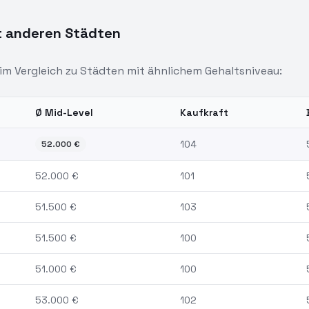
t anderen Städten
im Vergleich zu Städten mit ähnlichem Gehaltsniveau:
Ø Mid-Level
Kaufkraft
ntwickler:
Wiesbaden
und vergleichbare Städte
104
52.000
€
52.000
€
101
51.500
€
103
51.500
€
100
51.000
€
100
53.000
€
102