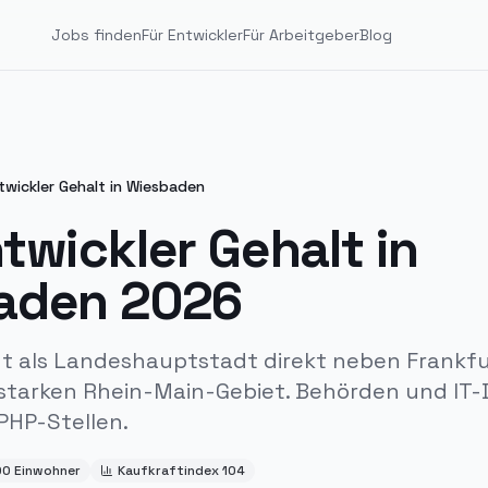
Jobs finden
Für Entwickler
Für Arbeitgeber
Blog
wickler Gehalt in
Wiesbaden
twickler Gehalt in
aden
2026
gt als Landeshauptstadt direkt neben Frankf
 starken Rhein-Main-Gebiet. Behörden und IT-D
 PHP-Stellen.
00
Einwohner
Kaufkraftindex
104