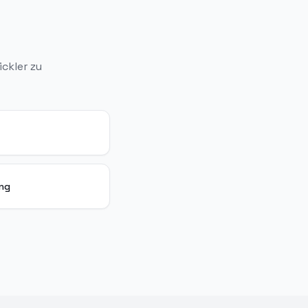
ckler zu
ung