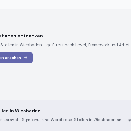
esbaden entdecken
-Stellen in
Wiesbaden
– gefiltert nach Level, Framework und Arbei
en
ansehen
llen in Wiesbaden
len Laravel-, Symfony- und WordPress-Stellen in Wiesbaden an — ge
.