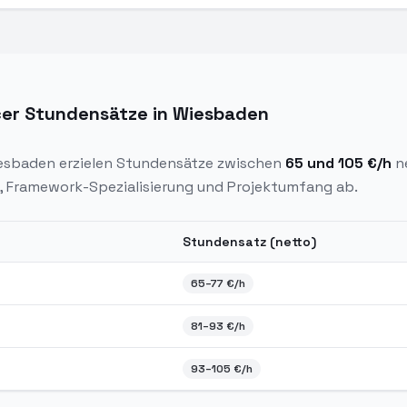
cer Stundensätze in Wiesbaden
esbaden
erzielen Stundensätze zwischen
65
und
105
€/h
n
, Framework-Spezialisierung und Projektumfang ab.
Stundensatz (netto)
nsätze in
Wiesbaden
2026
65
–
77
€/h
81
–
93
€/h
93
–
105
€/h