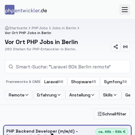
Zum Inhalt springen
php
entwickler
.de
Menü
Startseite
PHP Jobs
Jobs in Berlin
Vor Ort PHP Jobs in Berlin
Vor Ort PHP Jobs in Berlin
260 Stellen für PHP-Entwickler in Berlin.
Laravel
Shopware
Symfony
Frameworks & CMS
48
45
39
Remote
Erfahrung
Anstellung
Skills
Geha
Schnellfilter
PHP Backend Developer (m/w/d) –
ca. 46k - 58k €