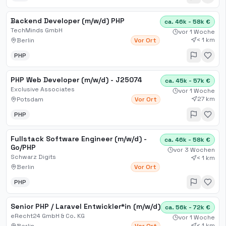
Backend Developer (m/w/d) PHP
ca. 46k - 58k €
TechMinds GmbH
vor 1 Woche
< 1 km
Berlin
Vor Ort
PHP
PHP Web Developer (m/w/d) - J25074
ca. 45k - 57k €
Exclusive Associates
vor 1 Woche
27 km
Potsdam
Vor Ort
PHP
Fullstack Software Engineer (m/w/d) -
ca. 46k - 58k €
Go/PHP
vor 3 Wochen
Schwarz Digits
< 1 km
Berlin
Vor Ort
PHP
Senior PHP / Laravel Entwickler*in (m/w/d)
ca. 56k - 72k €
eRecht24 GmbH & Co. KG
vor 1 Woche
< 1 km