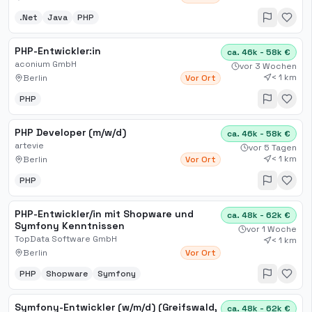
.Net
Java
PHP
PHP-Entwickler:in
ca. 46k - 58k €
aconium GmbH
vor 3 Wochen
< 1 km
Berlin
Vor Ort
PHP
PHP Developer (m/w/d)
ca. 46k - 58k €
artevie
vor 5 Tagen
< 1 km
Berlin
Vor Ort
PHP
PHP-Entwickler/in mit Shopware und
ca. 48k - 62k €
Symfony Kenntnissen
vor 1 Woche
TopData Software GmbH
< 1 km
Berlin
Vor Ort
PHP
Shopware
Symfony
Symfony-Entwickler (w/m/d) (Greifswald,
ca. 48k - 62k €