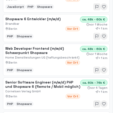
JavaScript
PHP
Shopware
Shopware 6 Entwickler (m/w/d)
ca. 48k - 60k €
Brandbar
vor 1 Woche
< 1 km
Berlin
Vor Ort
PHP
Shopware
Web Developer Frontend (m/w/d)
ca. 48k - 60k €
Schwerpunkt Shopware
vor 1 Woche
Home Dienstleistungen UG (haftungsbeschränkt)
< 1 km
Berlin
Vor Ort
PHP
Shopware
Senior Software Engineer (m/w/d) PHP
ca. 60k - 76k €
und Shopware 6 (Remote / Mobil möglich)
vor 4 Tagen
Cornelsen Verlag GmbH
< 1 km
Berlin
Vor Ort
PHP
Shopware