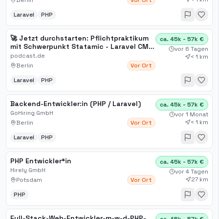
Berlin
Vor Ort
Laravel
PHP
🚀 Jetzt durchstarten: Pflichtpraktikum
ca. 45k - 57k €
mit Schwerpunkt Statamic - Laravel CMS
vor 6 Tagen
bei podcast de in Berlin
podcast.de
< 1 km
Berlin
Vor Ort
Laravel
PHP
Backend-Entwickler:in (PHP / Laravel)
ca. 45k - 57k €
GoHiring GmbH
vor 1 Monat
< 1 km
Berlin
Vor Ort
Laravel
PHP
PHP Entwickler*in
ca. 45k - 57k €
Hirely GmbH
vor 4 Tagen
27 km
Potsdam
Vor Ort
PHP
Full-Stack-Web-Entwickler-m-w-d-PHP-