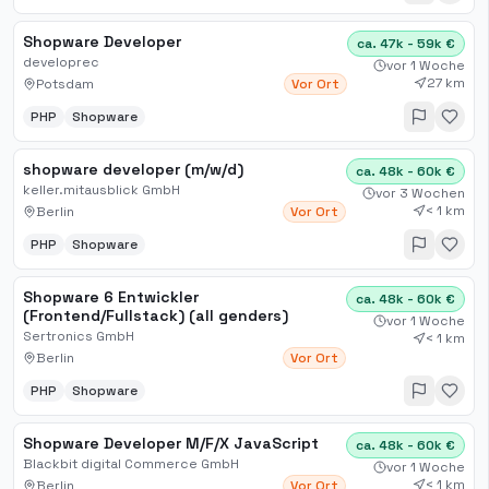
Shopware Developer
ca. 47k - 59k €
developrec
vor 1 Woche
27 km
Potsdam
Vor Ort
PHP
Shopware
shopware developer (m/w/d)
ca. 48k - 60k €
keller.mitausblick GmbH
vor 3 Wochen
< 1 km
Berlin
Vor Ort
PHP
Shopware
Shopware 6 Entwickler
ca. 48k - 60k €
(Frontend/Fullstack) (all genders)
vor 1 Woche
Sertronics GmbH
< 1 km
Berlin
Vor Ort
PHP
Shopware
Shopware Developer M/F/X JavaScript
ca. 48k - 60k €
Blackbit digital Commerce GmbH
vor 1 Woche
< 1 km
Berlin
Vor Ort