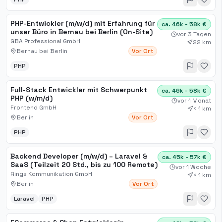
PHP-Entwickler (m/w/d) mit Erfahrung für
ca. 46k - 58k €
unser Büro in Bernau bei Berlin (On-Site)
vor 3 Tagen
GBA Professional GmbH
22 km
Bernau bei Berlin
Vor Ort
PHP
Full-Stack Entwickler mit Schwerpunkt
ca. 46k - 58k €
PHP (w/m/d)
vor 1 Monat
Frontend GmbH
< 1 km
Berlin
Vor Ort
PHP
Backend Developer (m/w/d) – Laravel &
ca. 45k - 57k €
SaaS (Teilzeit 20 Std., bis zu 100 Remote)
vor 1 Woche
Rings Kommunikation GmbH
< 1 km
Berlin
Vor Ort
Laravel
PHP