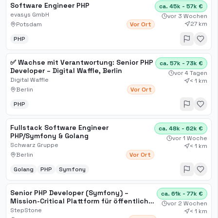
Software Engineer PHP
ca. 45k - 57k €
evasys GmbH
vor 3 Wochen
27 km
Potsdam
Vor Ort
PHP
✅ Wachse mit Verantwortung: Senior PHP
ca. 57k - 73k €
Developer – Digital Waffle, Berlin
vor 4 Tagen
Digital Waffle
< 1 km
Berlin
Vor Ort
PHP
Fullstack Software Engineer
ca. 48k - 62k €
PHP/Symfony & Golang
vor 1 Woche
Schwarz Gruppe
< 1 km
Berlin
Vor Ort
Golang
PHP
Symfony
Senior PHP Developer (Symfony) –
ca. 61k - 77k €
Mission-Critical Plattform für öffentliche
vor 2 Wochen
Sicherheit
StepStone
< 1 km