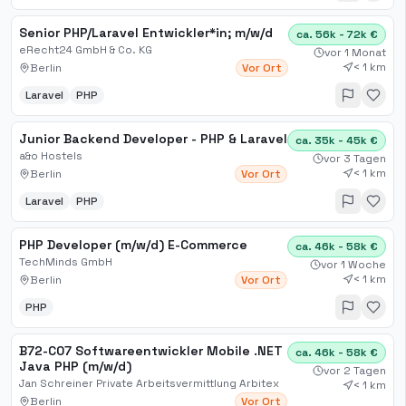
Senior PHP​/Laravel Entwickler*in; m​/w​/d
ca. 56k - 72k €
eRecht24 GmbH & Co. KG
vor 1 Monat
< 1 km
Berlin
Vor Ort
Laravel
PHP
Junior Backend Developer - PHP & Laravel
ca. 35k - 45k €
a&o Hostels
vor 3 Tagen
< 1 km
Berlin
Vor Ort
Laravel
PHP
PHP Developer (m/w/d) E-Commerce
ca. 46k - 58k €
TechMinds GmbH
vor 1 Woche
< 1 km
Berlin
Vor Ort
PHP
B72-C07 Softwareentwickler Mobile .NET
ca. 46k - 58k €
Java PHP (m/w/d)
vor 2 Tagen
Jan Schreiner Private Arbeitsvermittlung Arbitex
< 1 km
Berlin
Vor Ort