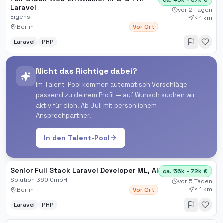
ca. 45k - 57k €
Laravel
vor 2 Tagen
Eigens
< 1 km
Berlin
Vor Ort
Laravel
PHP
Nicht das Richtige dabei?
Im Talent-Pool kommen automatisch Vorschläge
passend zu deinem Profil — auf Wunsch suchen wir
aktiv für dich. Ab Juli mit persönlichem
Ansprechpartner.
In den Talent-Pool
Senior Full Stack Laravel Developer ML, AI
ca. 56k - 72k €
Solution 360 GmbH
vor 5 Tagen
< 1 km
Berlin
Vor Ort
Laravel
PHP