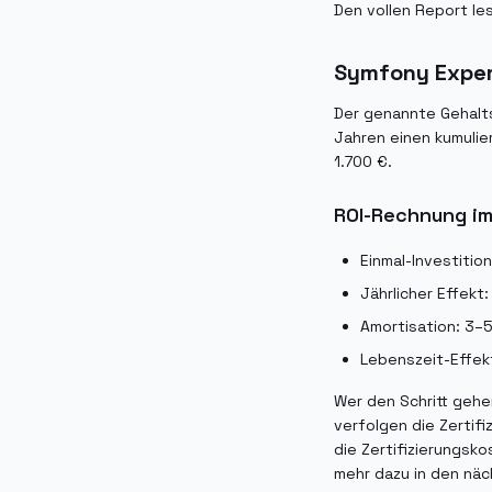
Den vollen Report le
Symfony Expert
Der genannte Gehalt
Jahren einen kumulie
1.700 €.
ROI-Rechnung im
Einmal-Investition
Jährlicher Effekt
Amortisation: 3–
Lebenszeit-Effekt
Wer den Schritt gehen
verfolgen die Zertif
die Zertifizierungsk
mehr dazu in den nä