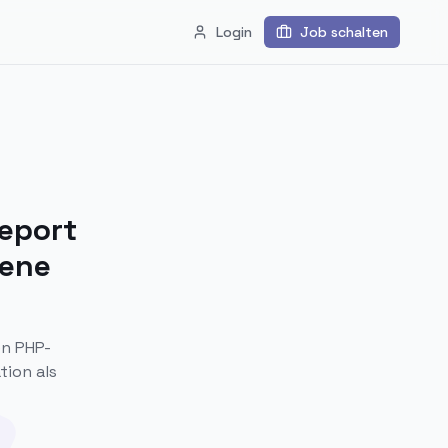
Login
Job schalten
report
zene
en PHP-
tion als