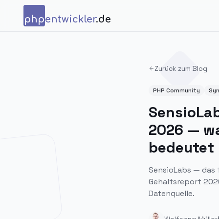
Zum Inhalt springen
php
entwickler
.de
Zurück zum Blog
PHP Community
Sy
SensioLab
2026 — wa
bedeutet
SensioLabs — das 
Gehaltsreport 2026
Datenquelle.