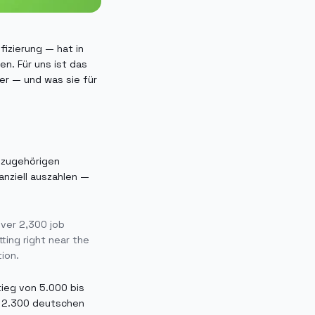
izierung — hat in
n. Für uns ist das
er — und was sie für
m zugehörigen
anziell auszahlen —
over 2,300 job
ting right near the
ion.
tieg von 5.000 bis
r 2.300 deutschen