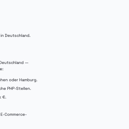
in Deutschland.
n Deutschland —
e:
nchen oder Hamburg.
che PHP-Stellen.
k €.
m E-Commerce-