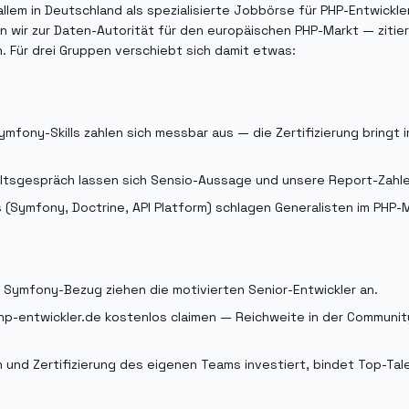
allem in Deutschland als spezialisierte Jobbörse für PHP-Entwickl
n wir zur Daten-Autorität für den europäischen PHP-Markt — zitierfä
Für drei Gruppen verschiebt sich damit etwas:
Symfony-Skills zahlen sich messbar aus — die Zertifizierung bringt 
ltsgespräch lassen sich Sensio-Aussage und unsere Report-Zahlen 
ls (Symfony, Doctrine, API Platform) schlagen Generalisten im PHP-M
m Symfony-Bezug ziehen die motivierten Senior-Entwickler an.
php-entwickler.de kostenlos claimen — Reichweite in der Communit
 und Zertifizierung des eigenen Teams investiert, bindet Top-Tale