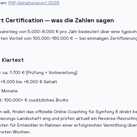
sen:
PHP-Gehaltsreport 2026
 Certification — was die Zahlen sagen
sanstieg von 5.000–8.000 € pro Jahr bedeutet über eine typische
rten Vorteil von 100.000–160.000 € — bei einmaligen Zertifizieru
 Klartext
: ca. 1.700 € (Prüfung + Vorbereitung)
: +5.000 bis +8.000 € Gehalt
5 Monate
: 100.000+ € zusätzliches Brutto
 will, findet das offizielle Online-Coaching für Symfony 8 direkt be
izierungs-Landschaft eng und prüfen aktuell ein Reverse-Recruiti
osten für Entwickler im Rahmen einer erfolgreichen Vermittlung 
chsten Wochen.