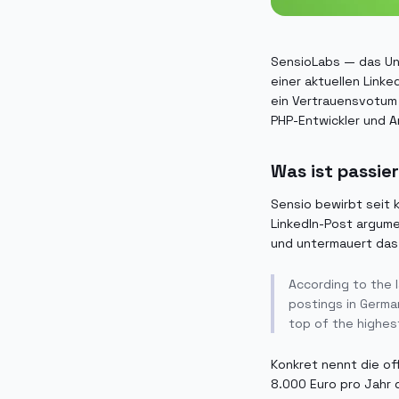
SensioLabs — das Unt
einer aktuellen Link
ein Vertrauensvotum 
PHP-Entwickler und A
Was ist passie
Sensio bewirbt seit 
LinkedIn-Post argumen
und untermauert das
According to the 
postings in German
top of the highes
Konkret nennt die of
8.000 Euro pro Jahr 