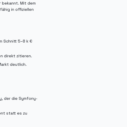
er bekannt. Mit dem
hig in offiziellen
im Schnitt 5–8 k €
direkt zitieren.
arkt deutlich.
y, der die Symfony-
nt statt es zu