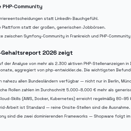
he PHP-Community
rriereentscheidungen statt LinkedIn-Bauchgefühl.
te Plattform statt der großen, generischen Jobbörsen.
cke zwischen Symfony-Community in Frankreich und PHP-Community 
-Gehaltsreport 2026 zeigt
uf der Analyse von mehr als 2.300 aktiven PHP-Stellenanzeigen i
nate, aggregiert von php-entwickler.de. Die wichtigsten Befund
in nahezu allen Bundesländern verfügbar — nicht nur in Berlin, Mü
he Rollen zahlen im Durchschnitt 5.000–8.000 € mehr als generis
Cloud-Skills (AWS, Docker, Kubernetes) erreicht regelmäßig 80–95 
id-Arbeit ist Standard — reine Onsite-Stellen sind die Ausnahme.
ony sind die zwei dominierenden Frameworks — Shopware folgt i