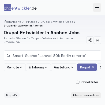
Zum Inhalt springen
php
entwickler
.de
Menü
Startseite
PHP Jobs
Drupal-Entwickler Jobs
Drupal-Entwickler in Aachen
Drupal-Entwickler in Aachen Jobs
Aktuelle Stellen für Drupal-Entwickler in Aachen und
Umgebung.
Remote
Erfahrung
Anstellung
Drupal
Geh
Schnellfilter
Drupal
Alle zuruecksetzen