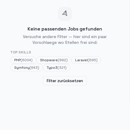
Keine passenden Jobs gefunden
Versuche andere Filter — hier sind ein paar
Vorschlaege wo Stellen frei sind:
TOP SKILLS
PHP
(
6004
)
Shopware
(
992
)
Laravel
(
695
)
Symfony
(
643
)
Typo3
(
321
)
Filter zurücksetzen