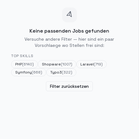
Keine passenden Jobs gefunden
Versuche andere Filter — hier sind ein paar
Vorschlaege wo Stellen frei sind:
TOP SKILLS
PHP
(
6140
)
Shopware
(
1007
)
Laravel
(
719
)
Symfony
(
668
)
Typo3
(
322
)
Filter zurücksetzen