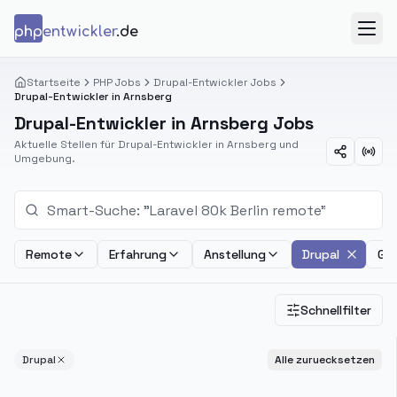
Zum Inhalt springen
php
entwickler
.de
Menü
Startseite
PHP Jobs
Drupal-Entwickler Jobs
Drupal-Entwickler in Arnsberg
Drupal-Entwickler in Arnsberg Jobs
Aktuelle Stellen für Drupal-Entwickler in Arnsberg und
Umgebung.
Remote
Erfahrung
Anstellung
Drupal
Geh
Schnellfilter
Drupal
Alle zuruecksetzen