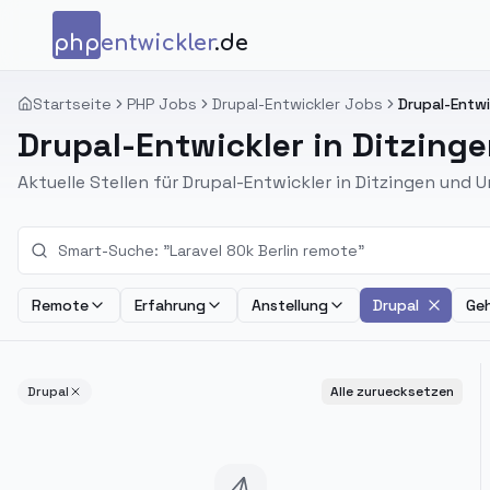
Zum Inhalt springen
php
entwickler
.de
Startseite
PHP Jobs
Drupal-Entwickler Jobs
Drupal-Entwi
Drupal-Entwickler in Ditzing
Aktuelle Stellen für Drupal-Entwickler in Ditzingen und
Remote
Erfahrung
Anstellung
Drupal
Geh
Drupal
Alle zuruecksetzen