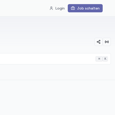
Login
Job schalten
⌘
K