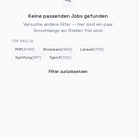
Keine passenden Jobs gefunden
Versuche andere Filter — hier sind ein paar
Vorschlaege wo Stellen frei sind:
TOP SKILLS
PHP
(
6049
)
Shopware
(
993
)
Laravel
(
708
)
Symfony
(
647
)
Typo3
(
322
)
Filter zurücksetzen