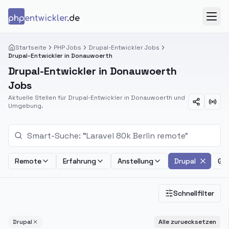
Zum Inhalt springen
php
entwickler
.de
Menü
Startseite
PHP Jobs
Drupal-Entwickler Jobs
Drupal-Entwickler in Donauwoerth
Drupal-Entwickler in Donauwoerth
Jobs
Aktuelle Stellen für Drupal-Entwickler in Donauwoerth und
Umgebung.
Remote
Erfahrung
Anstellung
Drupal
Geh
Schnellfilter
Drupal
Alle zuruecksetzen