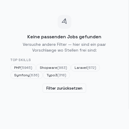
Keine passenden Jobs gefunden
Versuche andere Filter — hier sind ein paar
Vorschlaege wo Stellen frei sind:
TOP SKILLS
PHP
(
5945
)
Shopware
(
983
)
Laravel
(
672
)
Symfony
(
636
)
Typo3
(
318
)
Filter zurücksetzen