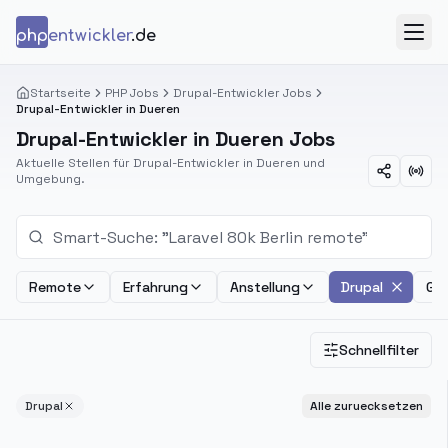
Zum Inhalt springen
php
entwickler
.de
Menü
Startseite
PHP Jobs
Drupal-Entwickler Jobs
Drupal-Entwickler in Dueren
Drupal-Entwickler in Dueren Jobs
Aktuelle Stellen für Drupal-Entwickler in Dueren und
Umgebung.
Remote
Erfahrung
Anstellung
Drupal
Geh
Schnellfilter
Drupal
Alle zuruecksetzen