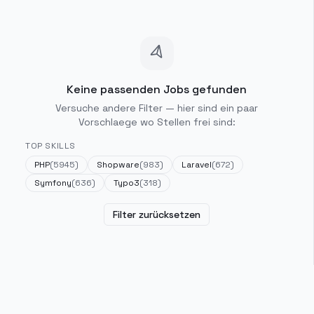
Keine passenden Jobs gefunden
Versuche andere Filter — hier sind ein paar
Vorschlaege wo Stellen frei sind:
TOP SKILLS
PHP
(
5945
)
Shopware
(
983
)
Laravel
(
672
)
Symfony
(
636
)
Typo3
(
318
)
Filter zurücksetzen