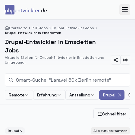
Zum Inhalt springen
php
entwickler
.de
Menü
Startseite
PHP Jobs
Drupal-Entwickler Jobs
Drupal-Entwickler in Emsdetten
Drupal-Entwickler in Emsdetten
Jobs
Aktuelle Stellen für Drupal-Entwickler in Emsdetten und
Umgebung.
Remote
Erfahrung
Anstellung
Drupal
Geh
Schnellfilter
Drupal
Alle zuruecksetzen