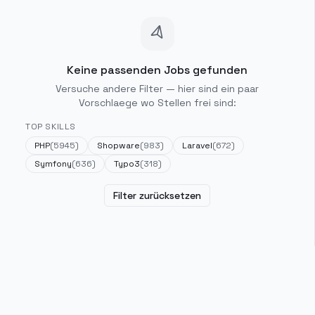
Keine passenden Jobs gefunden
Versuche andere Filter — hier sind ein paar
Vorschlaege wo Stellen frei sind:
TOP SKILLS
PHP
(
5945
)
Shopware
(
983
)
Laravel
(
672
)
Symfony
(
636
)
Typo3
(
318
)
Filter zurücksetzen