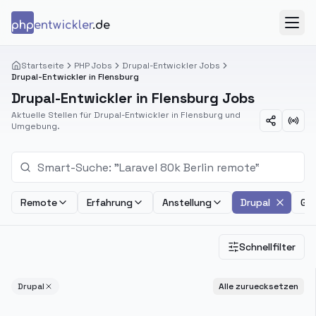
Zum Inhalt springen
php
entwickler
.de
Menü
Startseite
PHP Jobs
Drupal-Entwickler Jobs
Drupal-Entwickler in Flensburg
Drupal-Entwickler in Flensburg Jobs
Aktuelle Stellen für Drupal-Entwickler in Flensburg und
Umgebung.
Remote
Erfahrung
Anstellung
Drupal
Geh
Schnellfilter
Drupal
Alle zuruecksetzen