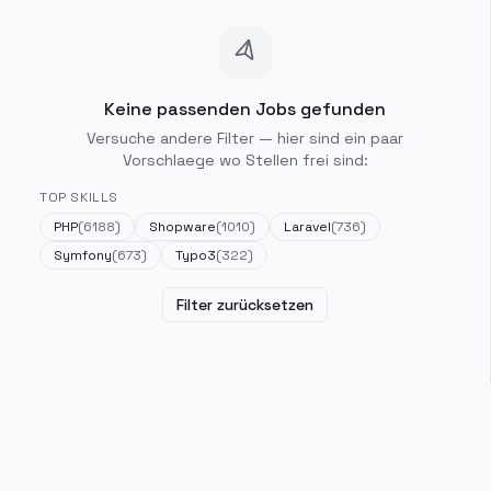
Keine passenden Jobs gefunden
Versuche andere Filter — hier sind ein paar
Vorschlaege wo Stellen frei sind:
TOP SKILLS
PHP
(
6188
)
Shopware
(
1010
)
Laravel
(
736
)
Symfony
(
673
)
Typo3
(
322
)
Filter zurücksetzen