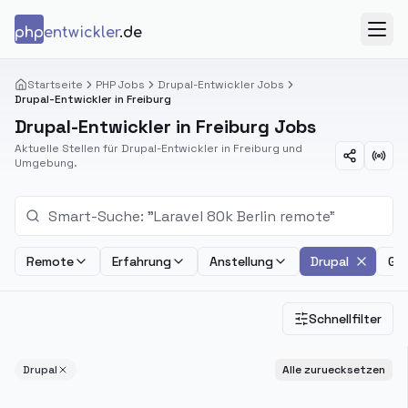
Zum Inhalt springen
php
entwickler
.de
Menü
Startseite
PHP Jobs
Drupal-Entwickler Jobs
Drupal-Entwickler in Freiburg
Drupal-Entwickler in Freiburg Jobs
Aktuelle Stellen für Drupal-Entwickler in Freiburg und
Umgebung.
Remote
Erfahrung
Anstellung
Drupal
Geh
Schnellfilter
Drupal
Alle zuruecksetzen