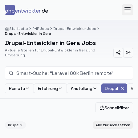
Zum Inhalt springen
php
entwickler
.de
Menü
Startseite
PHP Jobs
Drupal-Entwickler Jobs
Drupal-Entwickler in Gera
Drupal-Entwickler in Gera Jobs
Aktuelle Stellen für Drupal-Entwickler in Gera und
Umgebung.
Remote
Erfahrung
Anstellung
Drupal
Geh
Schnellfilter
Drupal
Alle zuruecksetzen