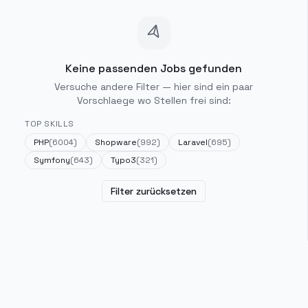
Keine passenden Jobs gefunden
Versuche andere Filter — hier sind ein paar
Vorschlaege wo Stellen frei sind:
TOP SKILLS
PHP
(
6004
)
Shopware
(
992
)
Laravel
(
695
)
Symfony
(
643
)
Typo3
(
321
)
Filter zurücksetzen