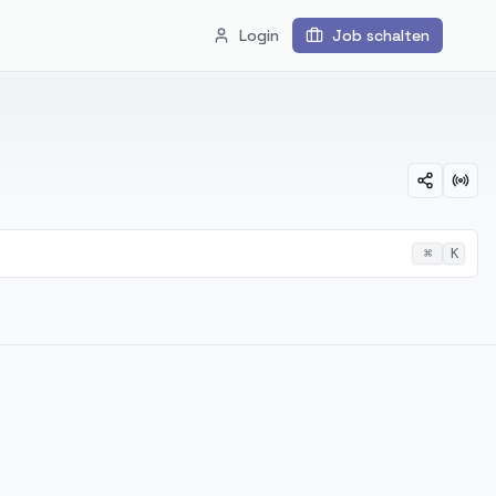
Login
Job schalten
⌘
K