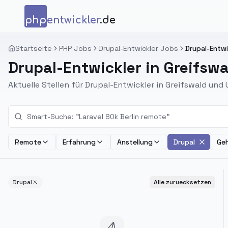
Zum Inhalt springen
php
entwickler
.de
Startseite
PHP Jobs
Drupal-Entwickler Jobs
Drupal-Entwi
Drupal-Entwickler in Greifsw
Aktuelle Stellen für Drupal-Entwickler in Greifswald un
Remote
Erfahrung
Anstellung
Drupal
Geh
Drupal
Alle zuruecksetzen