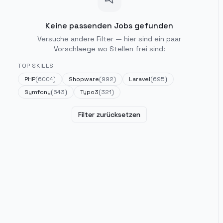
Keine passenden Jobs gefunden
Versuche andere Filter — hier sind ein paar
Vorschlaege wo Stellen frei sind:
TOP SKILLS
PHP
(
6004
)
Shopware
(
992
)
Laravel
(
695
)
Symfony
(
643
)
Typo3
(
321
)
Filter zurücksetzen