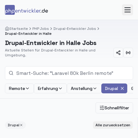
Zum Inhalt springen
php
entwickler
.de
Menü
Startseite
PHP Jobs
Drupal-Entwickler Jobs
Drupal-Entwickler in Halle
Drupal-Entwickler in Halle Jobs
Aktuelle Stellen für Drupal-Entwickler in Halle und
Umgebung.
Remote
Erfahrung
Anstellung
Drupal
Geh
Schnellfilter
Drupal
Alle zuruecksetzen