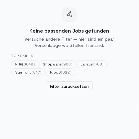
Keine passenden Jobs gefunden
Versuche andere Filter — hier sind ein paar
Vorschlaege wo Stellen frei sind:
TOP SKILLS
PHP
(
6049
)
Shopware
(
993
)
Laravel
(
708
)
Symfony
(
647
)
Typo3
(
322
)
Filter zurücksetzen