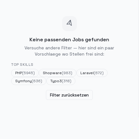
Keine passenden Jobs gefunden
Versuche andere Filter — hier sind ein paar
Vorschlaege wo Stellen frei sind:
TOP SKILLS
PHP
(
5945
)
Shopware
(
983
)
Laravel
(
672
)
Symfony
(
636
)
Typo3
(
318
)
Filter zurücksetzen