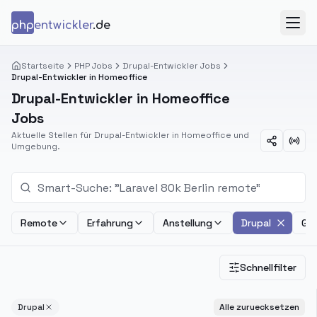
Zum Inhalt springen
php
entwickler
.de
Menü
Startseite
PHP Jobs
Drupal-Entwickler Jobs
Drupal-Entwickler in Homeoffice
Drupal-Entwickler in Homeoffice
Jobs
Aktuelle Stellen für Drupal-Entwickler in Homeoffice und
Umgebung.
Remote
Erfahrung
Anstellung
Drupal
Geh
Schnellfilter
Drupal
Alle zuruecksetzen