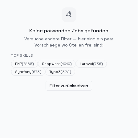
Keine passenden Jobs gefunden
Versuche andere Filter — hier sind ein paar
Vorschlaege wo Stellen frei sind:
TOP SKILLS
PHP
(
6188
)
Shopware
(
1010
)
Laravel
(
736
)
Symfony
(
673
)
Typo3
(
322
)
Filter zurücksetzen