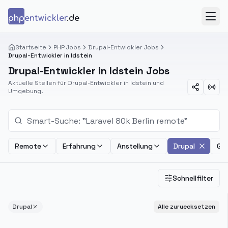
Zum Inhalt springen
php
entwickler
.de
Menü
Startseite
PHP Jobs
Drupal-Entwickler Jobs
Drupal-Entwickler in Idstein
Drupal-Entwickler in Idstein Jobs
Aktuelle Stellen für Drupal-Entwickler in Idstein und
Umgebung.
Remote
Erfahrung
Anstellung
Drupal
Geh
Schnellfilter
Drupal
Alle zuruecksetzen