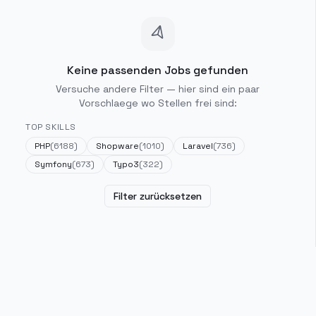
Keine passenden Jobs gefunden
Versuche andere Filter — hier sind ein paar
Vorschlaege wo Stellen frei sind:
TOP SKILLS
PHP
(
6188
)
Shopware
(
1010
)
Laravel
(
736
)
Symfony
(
673
)
Typo3
(
322
)
Filter zurücksetzen