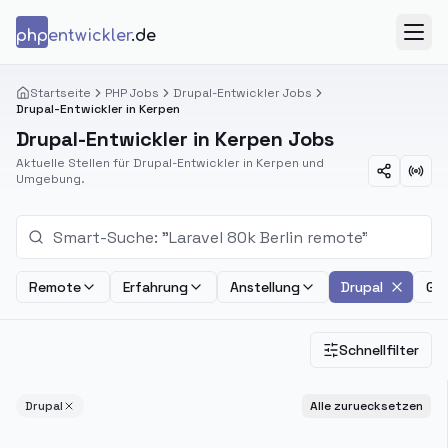
Zum Inhalt springen
php
entwickler
.de
Menü
Startseite
PHP Jobs
Drupal-Entwickler Jobs
Drupal-Entwickler in Kerpen
Drupal-Entwickler in Kerpen Jobs
Aktuelle Stellen für Drupal-Entwickler in Kerpen und
Umgebung.
Remote
Erfahrung
Anstellung
Drupal
Geh
Schnellfilter
Drupal
Alle zuruecksetzen