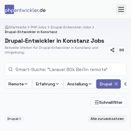
Zum Inhalt springen
php
entwickler
.de
Menü
Startseite
PHP Jobs
Drupal-Entwickler Jobs
Drupal-Entwickler in Konstanz
Drupal-Entwickler in Konstanz Jobs
Aktuelle Stellen für Drupal-Entwickler in Konstanz und
Umgebung.
Remote
Erfahrung
Anstellung
Drupal
Geh
Schnellfilter
Drupal
Alle zuruecksetzen