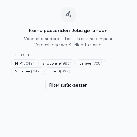
Keine passenden Jobs gefunden
Versuche andere Filter — hier sind ein paar
Vorschlaege wo Stellen frei sind:
TOP SKILLS
PHP
(
6049
)
Shopware
(
993
)
Laravel
(
708
)
Symfony
(
647
)
Typo3
(
322
)
Filter zurücksetzen