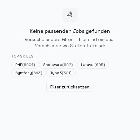
Keine passenden Jobs gefunden
Versuche andere Filter — hier sind ein paar
Vorschlaege wo Stellen frei sind:
TOP SKILLS
PHP
(
6004
)
Shopware
(
992
)
Laravel
(
695
)
Symfony
(
643
)
Typo3
(
321
)
Filter zurücksetzen