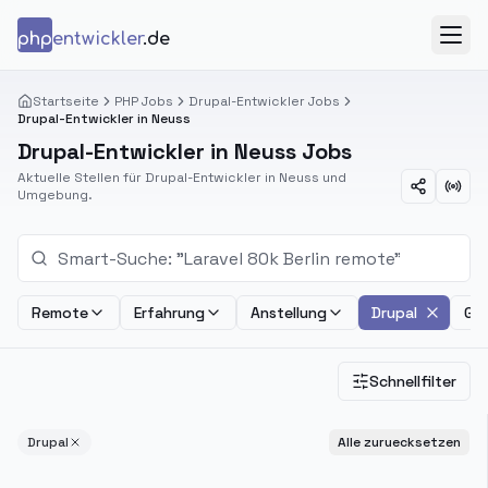
Zum Inhalt springen
php
entwickler
.de
Menü
Startseite
PHP Jobs
Drupal-Entwickler Jobs
Drupal-Entwickler in Neuss
Drupal-Entwickler in Neuss Jobs
Aktuelle Stellen für Drupal-Entwickler in Neuss und
Umgebung.
Remote
Erfahrung
Anstellung
Drupal
Geh
Schnellfilter
Drupal
Alle zuruecksetzen