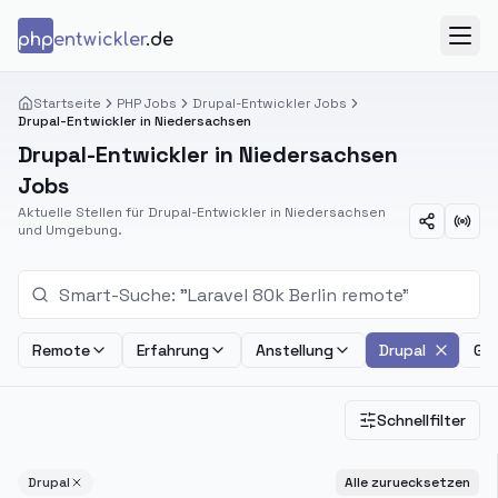
Zum Inhalt springen
php
entwickler
.de
Menü
Startseite
PHP Jobs
Drupal-Entwickler Jobs
Drupal-Entwickler in Niedersachsen
Drupal-Entwickler in Niedersachsen
Jobs
Aktuelle Stellen für Drupal-Entwickler in Niedersachsen
und Umgebung.
Remote
Erfahrung
Anstellung
Drupal
Geh
Schnellfilter
Drupal
Alle zuruecksetzen