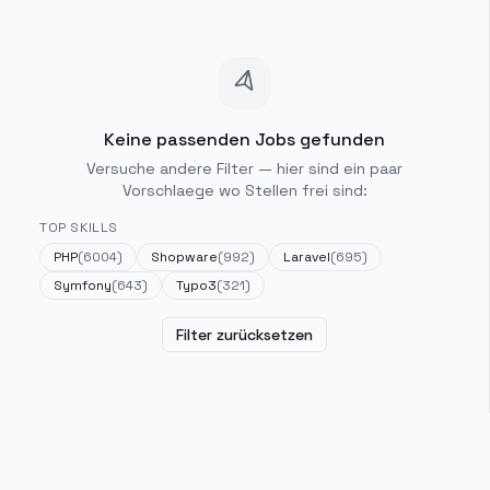
Keine passenden Jobs gefunden
Versuche andere Filter — hier sind ein paar
Vorschlaege wo Stellen frei sind:
TOP SKILLS
PHP
(
6004
)
Shopware
(
992
)
Laravel
(
695
)
Symfony
(
643
)
Typo3
(
321
)
Filter zurücksetzen