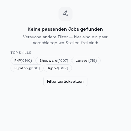
Keine passenden Jobs gefunden
Versuche andere Filter — hier sind ein paar
Vorschlaege wo Stellen frei sind:
TOP SKILLS
PHP
(
6140
)
Shopware
(
1007
)
Laravel
(
719
)
Symfony
(
668
)
Typo3
(
322
)
Filter zurücksetzen