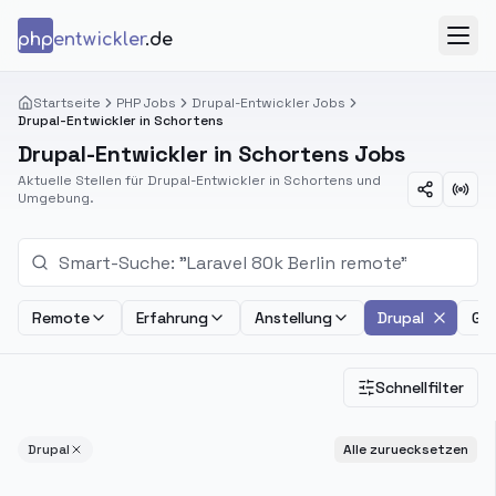
Zum Inhalt springen
php
entwickler
.de
Menü
Startseite
PHP Jobs
Drupal-Entwickler Jobs
Drupal-Entwickler in Schortens
Drupal-Entwickler in Schortens Jobs
Aktuelle Stellen für Drupal-Entwickler in Schortens und
Umgebung.
Remote
Erfahrung
Anstellung
Drupal
Geh
Schnellfilter
Drupal
Alle zuruecksetzen