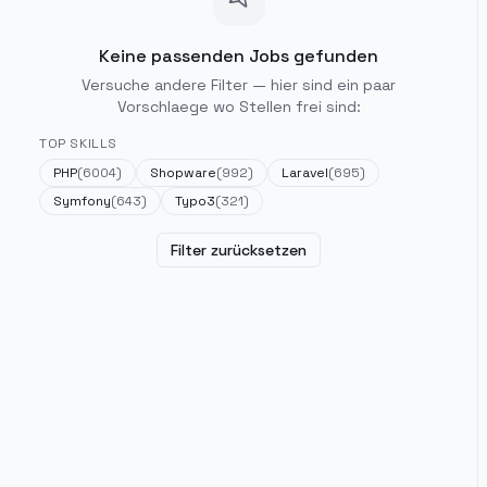
Keine passenden Jobs gefunden
Versuche andere Filter — hier sind ein paar
Vorschlaege wo Stellen frei sind:
TOP SKILLS
PHP
(
6004
)
Shopware
(
992
)
Laravel
(
695
)
Symfony
(
643
)
Typo3
(
321
)
Filter zurücksetzen