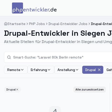
Zum Inhalt springen
php
entwickler
.de
Startseite
PHP Jobs
Drupal-Entwickler Jobs
Drupal-Entwi
Drupal-Entwickler in Siegen 
Aktuelle Stellen für Drupal-Entwickler in Siegen und Um
Remote
Erfahrung
Anstellung
Drupal
Geh
Drupal
Alle zuruecksetzen