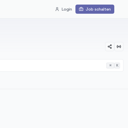
Login
Job schalten
⌘
K