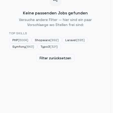
Keine passenden Jobs gefunden
Versuche andere Filter — hier sind ein paar
Vorschlaege wo Stellen frei sind:
TOP SKILLS
PHP
(
6004
)
Shopware
(
992
)
Laravel
(
695
)
Symfony
(
643
)
Typo3
(
321
)
Filter zurücksetzen