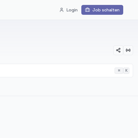
Login
Job schalten
⌘
K