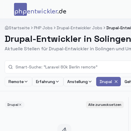
Zum Inhalt springen
php
entwickler
.de
Startseite
PHP Jobs
Drupal-Entwickler Jobs
Drupal-Entwi
Drupal-Entwickler in Solinge
Aktuelle Stellen für Drupal-Entwickler in Solingen und 
Remote
Erfahrung
Anstellung
Drupal
Geh
Drupal
Alle zuruecksetzen