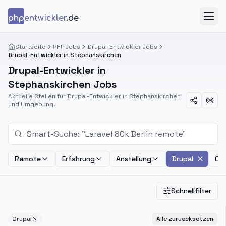
Zum Inhalt springen
php
entwickler
.de
Menü
Startseite
PHP Jobs
Drupal-Entwickler Jobs
Drupal-Entwickler in Stephanskirchen
Drupal-Entwickler in
Stephanskirchen Jobs
Aktuelle Stellen für Drupal-Entwickler in Stephanskirchen
und Umgebung.
Remote
Erfahrung
Anstellung
Drupal
Geh
Schnellfilter
Drupal
Alle zuruecksetzen