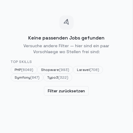
Keine passenden Jobs gefunden
Versuche andere Filter — hier sind ein paar
Vorschlaege wo Stellen frei sind:
TOP SKILLS
PHP
(
6049
)
Shopware
(
993
)
Laravel
(
708
)
Symfony
(
647
)
Typo3
(
322
)
Filter zurücksetzen