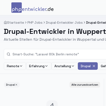
Zum Inhalt springen
php
entwickler
.de
Startseite
PHP Jobs
Drupal-Entwickler Jobs
Drupal-Entwi
Drupal-Entwickler in Wuppert
Aktuelle Stellen für Drupal-Entwickler in Wuppertal un
Remote
Erfahrung
Anstellung
Drupal
Geh
Drupal
Alle zuruecksetzen