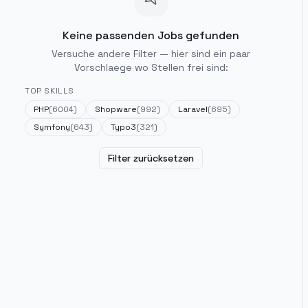
Keine passenden Jobs gefunden
Versuche andere Filter — hier sind ein paar
Vorschlaege wo Stellen frei sind:
TOP SKILLS
PHP
(
6004
)
Shopware
(
992
)
Laravel
(
695
)
Symfony
(
643
)
Typo3
(
321
)
Filter zurücksetzen