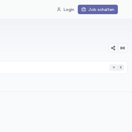
Login
Job schalten
⌘
K