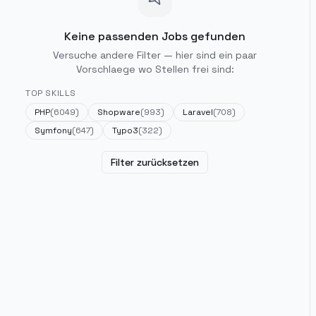
Keine passenden Jobs gefunden
Versuche andere Filter — hier sind ein paar
Vorschlaege wo Stellen frei sind:
TOP SKILLS
PHP
(
6049
)
Shopware
(
993
)
Laravel
(
708
)
Symfony
(
647
)
Typo3
(
322
)
Filter zurücksetzen