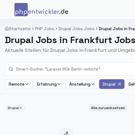
Zum Inhalt springen
php
entwickler
.de
Startseite
PHP Jobs
Drupal Jobs Jobs
Drupal Jobs in Fr
Drupal Jobs in Frankfurt Job
Aktuelle Stellen für Drupal Jobs in Frankfurt und Umgeb
Remote
Erfahrung
Anstellung
Drupal
Geh
Drupal
Alle zuruecksetzen