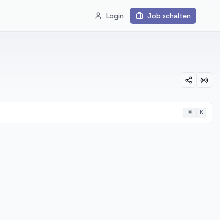
Login
Job schalten
⌘
K