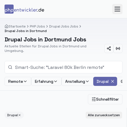
Zum Inhalt springen
php
entwickler
.de
Menü
Startseite
PHP Jobs
Drupal Jobs Jobs
Drupal Jobs in Dortmund
Drupal Jobs in Dortmund Jobs
Aktuelle Stellen für Drupal Jobs in Dortmund und
Umgebung.
Remote
Erfahrung
Anstellung
Drupal
Geh
Schnellfilter
Drupal
Alle zuruecksetzen