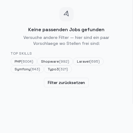
Keine passenden Jobs gefunden
Versuche andere Filter — hier sind ein paar
Vorschlaege wo Stellen frei sind:
TOP SKILLS
PHP
(
6004
)
Shopware
(
992
)
Laravel
(
695
)
Symfony
(
643
)
Typo3
(
321
)
Filter zurücksetzen