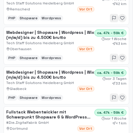
Tech Staff Solutions Heidelberg GmbH
42 km
Remscheid
Vor Ort
PHP
Shopware
Wordpress
Webdesigner | Shopware | Wordpress | Wix
ca. 47k - 59k €
(m/w/d) bis zu 4.500€ brutto
vor 1 Woche
Tech Staff Solutions Heidelberg GmbH
43 km
Oberhausen
Vor Ort
PHP
Shopware
Wordpress
Webdesigner | Shopware | Wordpress | Wix
ca. 47k - 59k €
(m/w/d) bis zu 4.500€ brutto
vor 3 Tagen
Tech Staff Solutions Heidelberg GmbH
33 km
Gladbeck
Vor Ort
PHP
Shopware
Wordpress
Fullstack Webentwickler mit
ca. 47k - 59k €
Schwerpunkt Shopware 6 & WordPress
vor 1 Woche
(m/w/d)
#Die.Digitalfabrik GmbH
< 1 km
Dortmund
Vor Ort