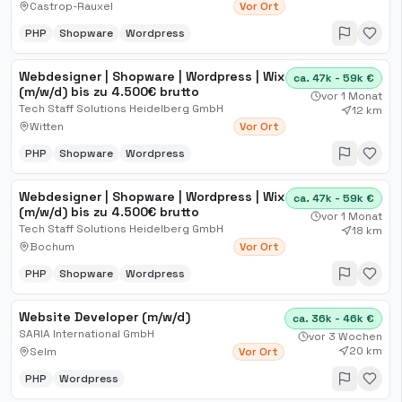
Castrop-Rauxel
Vor Ort
PHP
Shopware
Wordpress
Webdesigner | Shopware | Wordpress | Wix
ca. 47k - 59k €
(m/w/d) bis zu 4.500€ brutto
vor 1 Monat
Tech Staff Solutions Heidelberg GmbH
12 km
Witten
Vor Ort
PHP
Shopware
Wordpress
Webdesigner | Shopware | Wordpress | Wix
ca. 47k - 59k €
(m/w/d) bis zu 4.500€ brutto
vor 1 Monat
Tech Staff Solutions Heidelberg GmbH
18 km
Bochum
Vor Ort
PHP
Shopware
Wordpress
Website Developer (m/w/d)
ca. 36k - 46k €
SARIA International GmbH
vor 3 Wochen
20 km
Selm
Vor Ort
PHP
Wordpress