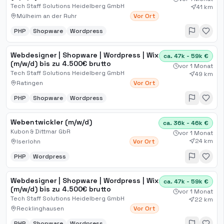
Tech Staff Solutions Heidelberg GmbH
41 km
Mülheim an der Ruhr
Vor Ort
PHP
Shopware
Wordpress
Webdesigner | Shopware | Wordpress | Wix
ca. 47k - 59k €
(m/w/d) bis zu 4.500€ brutto
vor 1 Monat
Tech Staff Solutions Heidelberg GmbH
49 km
Ratingen
Vor Ort
PHP
Shopware
Wordpress
Webentwickler (m/w/d)
ca. 36k - 46k €
Kubon & Dittmar GbR
vor 1 Monat
24 km
Iserlohn
Vor Ort
PHP
Wordpress
Webdesigner | Shopware | Wordpress | Wix
ca. 47k - 59k €
(m/w/d) bis zu 4.500€ brutto
vor 1 Monat
Tech Staff Solutions Heidelberg GmbH
22 km
Recklinghausen
Vor Ort
PHP
Shopware
Wordpress