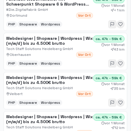
Schwerpunkt Shopware 6 & WordPress
vor 1 Monat
(m/w/d)
#Die.Digitalfabrik GmbH
< 1 km
Dortmund
Vor Ort
PHP
Shopware
Wordpress
Webdesigner | Shopware | Wordpress | Wix
ca. 47k - 59k €
(m/w/d) bis zu 4.500€ brutto
vor 1 Monat
Tech Staff Solutions Heidelberg GmbH
43 km
Oberhausen
Vor Ort
PHP
Shopware
Wordpress
Webdesigner | Shopware | Wordpress | Wix
ca. 47k - 59k €
(m/w/d) bis zu 4.500€ brutto
vor 1 Monat
Tech Staff Solutions Heidelberg GmbH
35 km
Velbert
Vor Ort
PHP
Shopware
Wordpress
Webdesigner | Shopware | Wordpress | Wix
ca. 47k - 59k €
(m/w/d) bis zu 4.500€ brutto
vor 1 Monat
Tech Staff Solutions Heidelberg GmbH
12 km