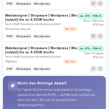
PHP
Shopware
Wordpress
Webdesigner | Shopware | Wordpress | Wix
ca. 47k - 59k €
(m/w/d) bis zu 4.500€ brutto
vor 1 Woche
Tech Staff Solutions Heidelberg GmbH
12 km
Castrop-Rauxel
Vor Ort
PHP
Shopware
Wordpress
Webdesigner | Shopware | Wordpress | Wix
ca. 47k - 59k €
(m/w/d) bis zu 4.500€ brutto
vor 6 Tagen
Tech Staff Solutions Heidelberg GmbH
12 km
Witten
Vor Ort
PHP
Shopware
Wordpress
Nicht das Richtige dabei?
Im Talent-Pool kommen automatisch Vorschläge
passend zu deinem Profil — auf Wunsch suchen wir
aktiv für dich. Ab Juli mit persönlichem
Ansprechpartner.