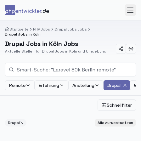
Zum Inhalt springen
php
entwickler
.de
Menü
Startseite
PHP Jobs
Drupal Jobs Jobs
Drupal Jobs in Köln
Drupal Jobs in Köln Jobs
Aktuelle Stellen für Drupal Jobs in Köln und Umgebung.
Remote
Erfahrung
Anstellung
Drupal
Geh
Schnellfilter
Drupal
Alle zuruecksetzen