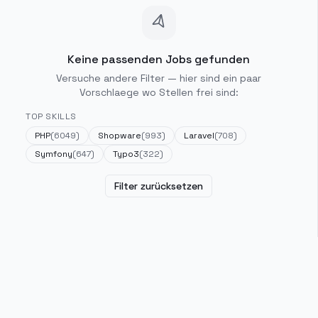
Keine passenden Jobs gefunden
Versuche andere Filter — hier sind ein paar
Vorschlaege wo Stellen frei sind:
TOP SKILLS
PHP
(
6049
)
Shopware
(
993
)
Laravel
(
708
)
Symfony
(
647
)
Typo3
(
322
)
Filter zurücksetzen