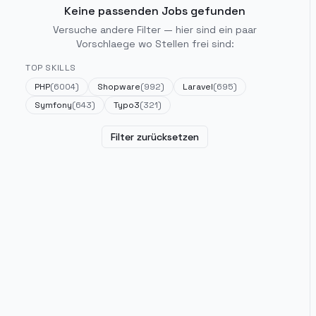
Keine passenden Jobs gefunden
Versuche andere Filter — hier sind ein paar
Vorschlaege wo Stellen frei sind:
TOP SKILLS
PHP
(
6004
)
Shopware
(
992
)
Laravel
(
695
)
Symfony
(
643
)
Typo3
(
321
)
Filter zurücksetzen