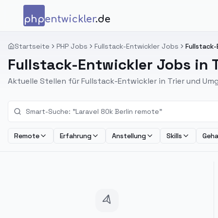
Zum Inhalt springen
php
entwickler
.de
Startseite
PHP Jobs
Fullstack-Entwickler Jobs
Fullstack-
Fullstack-Entwickler Jobs in T
Aktuelle Stellen für Fullstack-Entwickler in Trier und U
Remote
Erfahrung
Anstellung
Skills
Geha