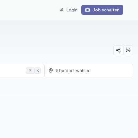
Login
Job schalten
Standort wählen
⌘
K