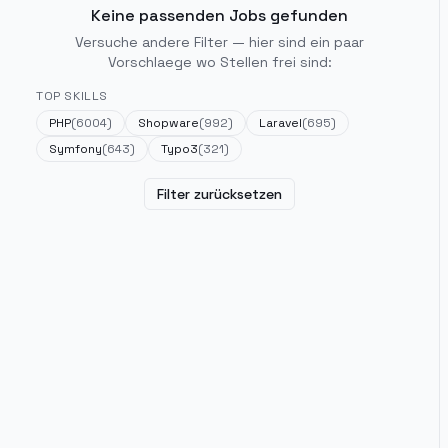
Keine passenden Jobs gefunden
Versuche andere Filter — hier sind ein paar
Vorschlaege wo Stellen frei sind:
TOP SKILLS
PHP
(
6004
)
Shopware
(
992
)
Laravel
(
695
)
Symfony
(
643
)
Typo3
(
321
)
Filter zurücksetzen