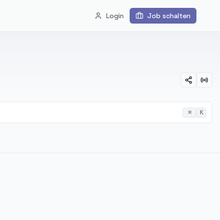
Login
Job schalten
⌘
K